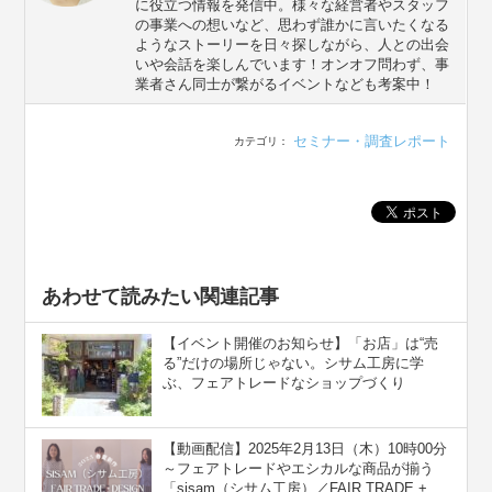
に役立つ情報を発信中。様々な経営者やスタッフ
の事業への想いなど、思わず誰かに言いたくなる
ようなストーリーを日々探しながら、人との出会
いや会話を楽しんでいます！オンオフ問わず、事
業者さん同士が繋がるイベントなども考案中！
セミナー・調査レポート
カテゴリ：
あわせて読みたい関連記事
【イベント開催のお知らせ】「お店」は“売
る”だけの場所じゃない。シサム工房に学
ぶ、フェアトレードなショップづくり
【動画配信】2025年2月13日（木）10時00分
～フェアトレードやエシカルな商品が揃う
「sisam（シサム工房）／FAIR TRADE +