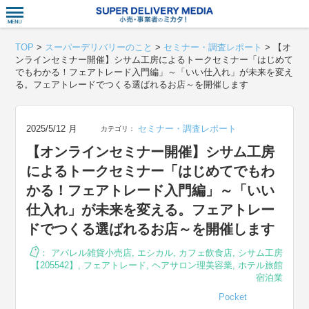
衣食住サー
TOP
>
スーパーデリバリーのこと
>
セミナー・調査レポート
>
【オ
ンラインセミナー開催】シサム工房によるトークセミナー「はじめて
でもわかる！フェアトレード入門編」～「いい仕入れ」が未来を変え
る。フェアトレードでつくる選ばれるお店～を開催します
2025/5/12 月
セミナー・調査レポート
カテゴリ：
【オンラインセミナー開催】シサム工房
によるトークセミナー「はじめてでもわ
かる！フェアトレード入門編」～「いい
仕入れ」が未来を変える。フェアトレー
ドでつくる選ばれるお店～を開催します
：
アパレル雑貨小売店
,
エシカル
,
カフェ飲食店
,
シサム工房
【205542】
,
フェアトレード
,
ヘアサロン理美容業
,
ホテル旅館
宿泊業
Pocket