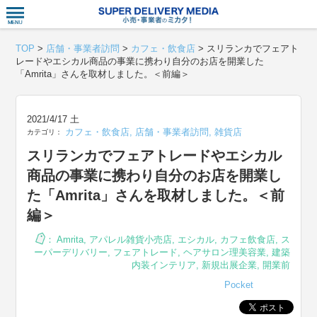
衣食住サー
TOP
>
店舗・事業者訪問
>
カフェ・飲食店
>
スリランカでフェアト
レードやエシカル商品の事業に携わり自分のお店を開業した
「Amrita」さんを取材しました。＜前編＞
2021/4/17 土
カフェ・飲食店
,
店舗・事業者訪問
,
雑貨店
カテゴリ：
スリランカでフェアトレードやエシカル
商品の事業に携わり自分のお店を開業し
た「Amrita」さんを取材しました。＜前
編＞
：
Amrita
,
アパレル雑貨小売店
,
エシカル
,
カフェ飲食店
,
ス
ーパーデリバリー
,
フェアトレード
,
ヘアサロン理美容業
,
建築
内装インテリア
,
新規出展企業
,
開業前
Pocket