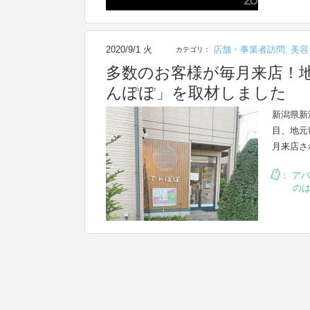
2020/9/1 火
店舗・事業者訪問
,
美容
カテゴリ：
多数のお客様が毎月来店！地域
んぽぽ」を取材しました
新潟県新
目、地元
月来店さ
：
アパ
の