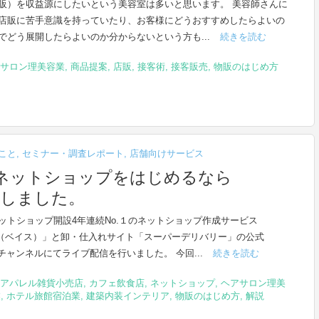
販）を収益源にしたいという美容室は多いと思います。 美容師さんに
店販に苦手意識を持っていたり、お客様にどうおすすめしたらよいの
でどう展開したらよいのか分からないという方も...
続きを読む
サロン理美容業
,
商品提案
,
店販
,
接客術
,
接客販売
,
物販のはじめ方
こと
,
セミナー・調査レポート
,
店舗向けサービス
ネットショップをはじめるなら
催しました。
ットショップ開設4年連続No.１のネットショップ作成サービス
E（ベイス）」と卸・仕入れサイト「スーパーデリバリー」の公式
beチャンネルにてライブ配信を行いました。 今回...
続きを読む
アパレル雑貨小売店
,
カフェ飲食店
,
ネットショップ
,
ヘアサロン理美
業
,
ホテル旅館宿泊業
,
建築内装インテリア
,
物販のはじめ方
,
解説