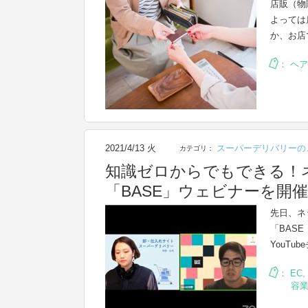
店販（物
よっては
か、お店
：
ヘア
2021/4/13 火
スーパーデリバリーの
カテゴリ：
知識ゼロからでもできる！
「BASE」ウェビナーを開
先日、ネ
「BAS
YouTu
：
EC
,
容