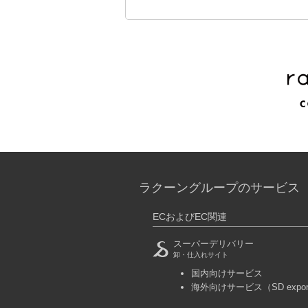
ラクーングループのサービス
ECおよびEC関連
スーパーデリバリー
卸・仕入れサイト
国内向けサービス
海外向けサービス
（SD expo