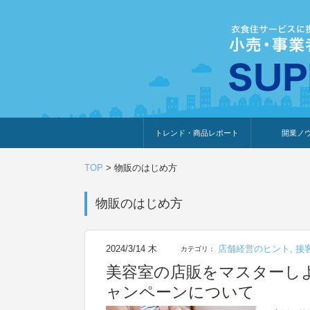
トレンド・商品レポート
開業ノ
トレンド・特集
人気ランキング
出展企業のおすすめ
商品体験・レビュー
暮らしの提案
開業までの道
開業知識・情
TOP
>
物販のはじめ方
物販のはじめ方
2024/3/14 木
店舗経営のヒント
,
接
カテゴリ：
美容室の店販をマスターし
ャンペーンについて