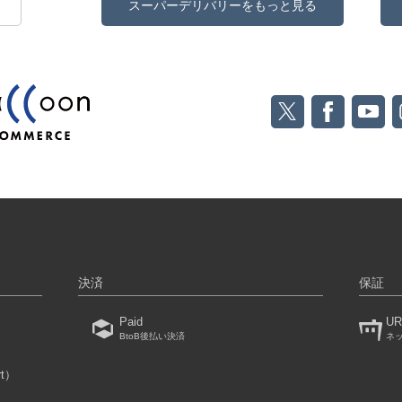
スーパーデリバリーをもっと見る
決済
保証
Paid
UR
BtoB後払い決済
ネ
rt）