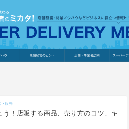
ウハウ
店舗経営のヒント
店舗・事業者訪問
スーパーデ
のり
報
ウェブ集客・販売促進
仕入れ
展示会情報
接客・販売
知識情報
販促カレンダー
集客・販売促進
アパレル店
カフェ・飲食店
ペットサロン
メーカー
他の業種
美容サロン
薬局
観光・ホテル旅館宿泊業
雑貨店
食料品店
SD export
お知らせ
イベント
セミナー
体験型イ
外部メデ
新規出展
客・販売
よう！店販する商品、売り方のコツ、キ