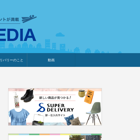
衣食住サービスに携わる小売
リバリーのこと
動画
・プレゼント企画
・調査レポート
ベント・動画告知
ィア掲載
メーカー
ライブコマース