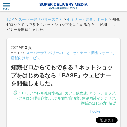
衣食住サー
TOP
>
スーパーデリバリーのこと
>
セミナー・調査レポート
>
知識
ゼロからでもできる！ネットショップをはじめるなら「BASE」ウェ
ビナーを開催しました。
2021/4/13 火
スーパーデリバリーのこと
,
セミナー・調査レポート
,
カテゴリ：
店舗向けサービス
知識ゼロからでもできる！ネットショッ
プをはじめるなら「BASE」ウェビナー
を開催しました。
：
EC
,
アパレル雑貨小売店
,
カフェ飲食店
,
ネットショップ
,
ヘアサロン理美容業
,
ホテル旅館宿泊業
,
建築内装インテリア
,
物販のはじめ方
,
解説
Pocket