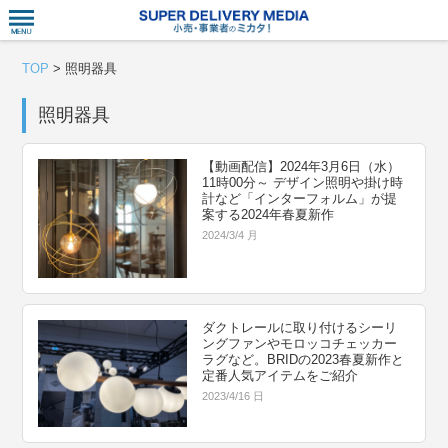
衣食住サー
TOP
>
照明器具
照明器具
【動画配信】2024年3月6日（水）
11時00分～ デザイン照明や掛け時
計など「インターフォルム」が提
案する2024年春夏新作
2024/3/4 月
ダクトレールに取り付けるシーリ
ングファンやモロッコチェッカー
ラグなど。BRIDの2023春夏新作と
定番人気アイテムをご紹介
2023/4/16 日