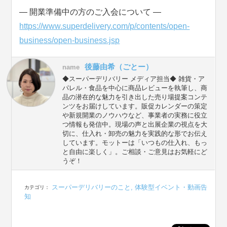
― 開業準備中の方のご入会について ―
https://www.superdelivery.com/p/contents/open-
business/open-business.jsp
後藤由希（ごとー）
name
◆スーパーデリバリー メディア担当◆ 雑貨・ア
パレル・食品を中心に商品レビューを執筆し、商
品の潜在的な魅力を引き出した売り場提案コンテ
ンツをお届けしています。販促カレンダーの策定
や新規開業のノウハウなど、事業者の実務に役立
つ情報も発信中。現場の声と出展企業の視点を大
切に、仕入れ・卸売の魅力を実践的な形でお伝え
しています。モットーは「いつもの仕入れ、もっ
と自由に楽しく」。ご相談・ご意見はお気軽にど
うぞ！
スーパーデリバリーのこと
,
体験型イベント・動画告
カテゴリ：
知