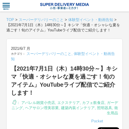
衣食住サー
TOP
>
スーパーデリバリーのこと
>
体験型イベント・動画告知
>
【2021年7月1日（木）14時30分～】キシマ「快適・オシャレな夏を
過ごす！旬のアイテム」YouTubeライブ配信でご紹介します！
2021/6/7 月
スーパーデリバリーのこと
,
体験型イベント・動画告
カテゴリ：
知
【2021年7月1日（木）14時30分～】キシ
マ「快適・オシャレな夏を過ごす！旬の
アイテム」YouTubeライブ配信でご紹介
します！
：
アパレル雑貨小売店
,
エクステリア
,
カフェ飲食店
,
ガーデ
ニング
,
ヘアサロン理美容業
,
建築内装インテリア
,
照明器具
,
衛
生用品
Pocket