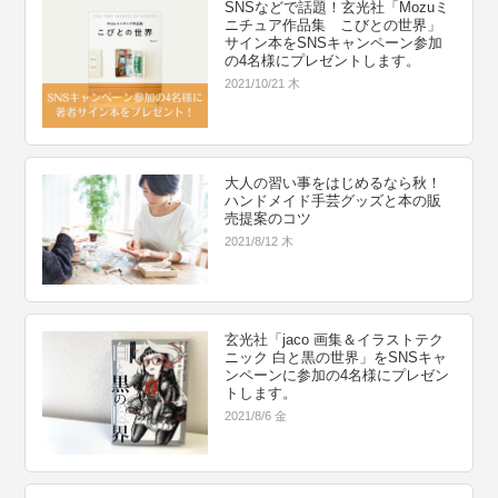
SNSなどで話題！玄光社「Mozuミ
ニチュア作品集 こびとの世界」
サイン本をSNSキャンペーン参加
の4名様にプレゼントします。
2021/10/21 木
大人の習い事をはじめるなら秋！
ハンドメイド手芸グッズと本の販
売提案のコツ
2021/8/12 木
玄光社「jaco 画集＆イラストテク
ニック 白と黒の世界」をSNSキャ
ンペーンに参加の4名様にプレゼン
トします。
2021/8/6 金