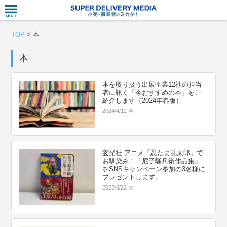
衣食住サー
TOP
>
本
本
本を取り扱う出展企業12社の担当
者に訊く「今おすすめの本」をご
紹介します（2024年春版）
2024/4/12 金
玄光社 アニメ「忍たま乱太郎」で
お馴染み！「尼子騒兵衛作品集」
をSNSキャンペーン参加の3名様に
プレゼントします。
2022/3/22 火