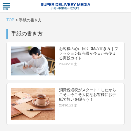
衣食住サー
TOP
>
手紙の書き方
手紙の書き方
お客様の心に届くDMの書き方｜フ
ァッション販売員が今日から使え
る実践ガイド
2026/5/30 土
消費税増税がスタート！したから
こそ…今こそ大切なお客様にお手
紙で想いを綴ろう！
2019/10/2 水