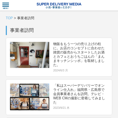
衣食住サー
TOP
>
事業者訪問
事業者訪問
物販をもう一つの売り上げの柱
に。お店のコンセプトに合わせた
雑貨の販売からスタートしたお酒
とカフェとおうちごはんの「まん
まキッチンシッポ」を取材しまし
た。
2024/6/3 月
「私はスーパーデリバリーでオン
ライン仕入れ」福岡県・広島県で
会員事業者さんを訪問。テレビ・
WEB CMの撮影に密着してみまし
た
2023/9/21 木