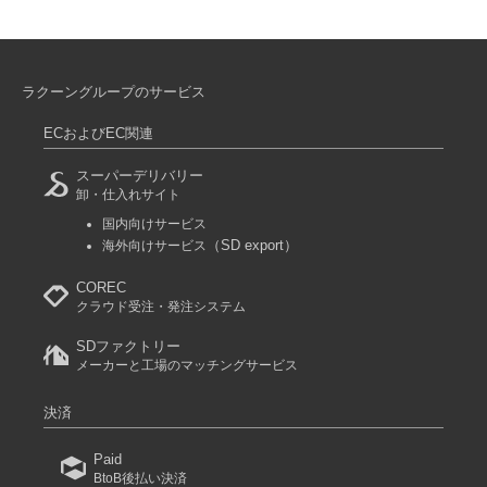
ラクーングループのサービス
ECおよびEC関連
スーパーデリバリー
卸・仕入れサイト
国内向けサービス
（SD export）
海外向けサービス
COREC
クラウド受注・発注システム
SDファクトリー
メーカーと工場のマッチングサービス
決済
Paid
BtoB後払い決済