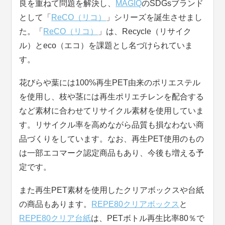
良を重ねて問題を解決し、
MAGIQ
のSDGsブランド
として「
ReCO（リコ）
」シリーズを誕生させまし
た。「
ReCO（リコ）
」は、Recycle（リサイク
ル）とeco（エコ）を課題とし名づけられていま
す。
花びらや葉には100%再生PET由来のポリエステル
を使用し、枝や茎には再生ポリエチレンを配合する
など素材に合わせてリサイクル素材を使用していま
す。リサイクル率を高めながら品質も損なわない商
品づくりをしています。なお、再生PET使用のもの
は一部エコマーク認定商品もあり、今後も増える予
定です。
また再生PET素材を使用したクリアボックスや台紙
の商品もあります。
REPE80クリアボックス
と
REPE80クリア台紙
は、PETボトル再生比率80％で