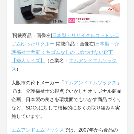
[掲載商品：画像左]
日本製・リサイクルコットン口
ゴムゆったりクルー
[掲載商品：画像右]
日本製・介
護福祉士考案 くちゴムなしのしめつけない靴下
【婦人サイズ】
（企業名：
エムアンドエムソック
ス
）
大阪市の靴下メーカー「
エムアンドエムソックス
」
では、介護福祉士の視点でいかしたオリジナル商品
企画、日本製の良さを環境面でもいかす商品づくり
など、SDGsに対して積極的に多くの取り組みを実
施しています。
エムアンドエムソックス
では、2007年から食品の