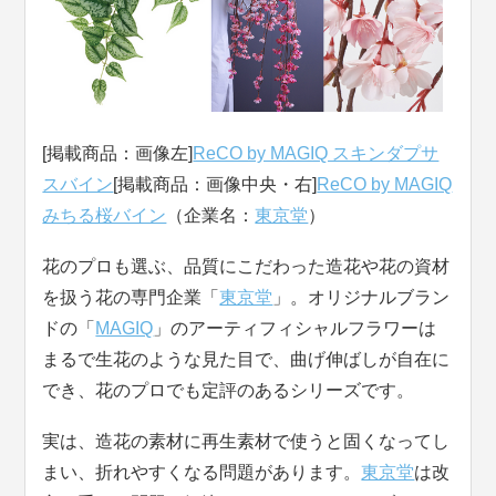
[掲載商品：画像左]
ReCO by MAGIQ スキンダプサ
スバイン
[掲載商品：画像中央・右]
ReCO by MAGIQ
みちる桜バイン
（企業名：
東京堂
）
花のプロも選ぶ、品質にこだわった造花や花の資材
を扱う花の専門企業「
東京堂
」。オリジナルブラン
ドの「
MAGIQ
」のアーティフィシャルフラワーは
まるで生花のような見た目で、曲げ伸ばしが自在に
でき、花のプロでも定評のあるシリーズです。
実は、造花の素材に再生素材で使うと固くなってし
まい、折れやすくなる問題があります。
東京堂
は改