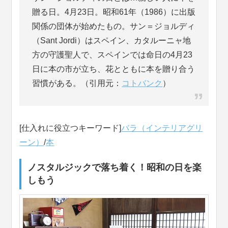
贈る日。4月23日。昭和61年（1986）に出版
関係の団体が始めたもの。サン＝ジョルディ
（Sant Jordi）はスペイン、カタルーニャ地
方の守護聖人で、スペインでは命日の4月23
日に本の市が立ち、花とともに本を贈り合う
習慣がある。（引用元：
コトバンク
）
[仕入れに役立つキーワード]
バラ（インテリアグリ
ーン）
/
本
ノスタルジックで落ち着く！昭和の日を楽
しもう