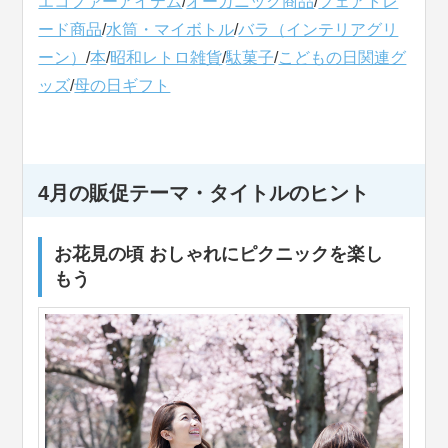
エコファーアイテム
/
オーガニック商品
/
フェアトレ
ード商品
/
水筒・マイボトル
/
バラ（インテリアグリ
ーン）
/
本
/
昭和レトロ雑貨
/
駄菓子
/
こどもの日関連グ
ッズ
/
母の日ギフト
4月の販促テーマ・タイトルのヒント
お花見の頃 おしゃれにピクニックを楽し
もう