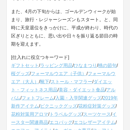
また、4月の下旬からは、ゴールデンウィークが始
まり、旅行・レジャーシーズンもスタート。と、同
時に天皇退位をきっかけに、平成が終わり、時代の
区ぎりとともに、思い出や日々を振り返る節目の時
期を迎えます。
[仕入れに役立つキーワード]
ギフトセット
/
ラッピング用品
/
ひなまつり
/
桃の節句
/
桜グッズ
/
フォーマルウエア（子供）
/
フォーマルウ
エア（大人）
/
靴下
/
ストール・マフラー
/
ダイエッ
ト・フィットネス用品
/
美容・ダイエット食品
/
アル
バム
/
フォトフレーム
/
入園・入学関連グッズ
/
2019年
新作アイテム
/
ピクニックグッズ
/
花粉症対策グッズ
/
花粉対策用アロマ
/
トラベルグッズ
/
スーツケース
/
イ
ースター関連商品
/
エコバッグ
/
エコレザーアイテム
/