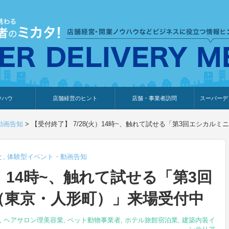
ウハウ
店舗経営のヒント
店舗・事業者訪問
スーパーデ
のり
報
ウェブ集客・販売促進
仕入れ
展示会情報
接客・販売
知識情報
販促カレンダー
集客・販売促進
アパレル店
カフェ・飲食店
ペットサロン
メーカー
他の業種
美容サロン
薬局
観光・ホテル旅館宿泊業
雑貨店
食料品店
SD export
お知らせ
イベント
セミナー
体験型イ
外部メデ
新規出展
動画告知
>
【受付終了】 7/28(火）14時~、触れて試せる「第3回エシカル
と
,
体験型イベント・動画告知
火）14時~、触れて試せる「第3回
（東京・人形町）」来場受付中
,
ヘアサロン理美容業
,
ペット動物事業者
,
ホテル旅館宿泊業
,
建築内装イ