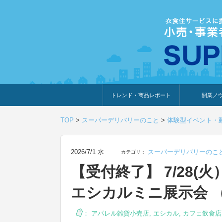
トレンド・商品レポート
開業ノ
トレンド・特集
人気ランキング
出展企業のおすすめ
商品体験・レビュー
暮らしの提案
開業までの道
開業知識・情
TOP
>
スーパーデリバリーのこと
>
体験型イベント・
2026/7/1 水
スーパーデリバリーのこ
カテゴリ：
【受付終了】 7/28(
エシカルミニ展示会 
：
アパレル雑貨小売店
,
エシカル
,
カフェ飲食店