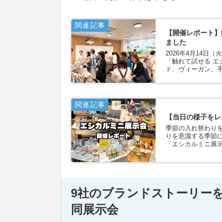
関連記事
【開催レポート】
ました
2026年4月14
「触れて試せる エ
ド、ヴィーガン、手
関連記事
【当日の様子をレ
季節の入れ替わり
りを意識する季節
「エシカルミニ展示
9社のブランドストーリー
同展示会