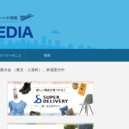
衣食住サービスに携わる小売
リバリーのこと
動画
・プレゼント企画
・調査レポート
ベント・動画告知
ィア掲載
メーカー
ライブコマース
ミニ展示会 （東京・人形町）」来場受付中