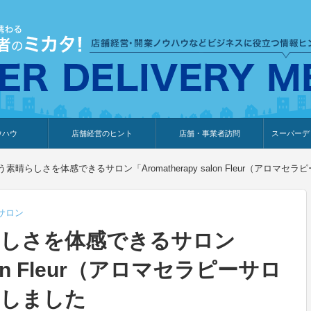
ウハウ
店舗経営のヒント
店舗・事業者訪問
スーパーデ
のり
報
ウェブ集客・販売促進
仕入れ
展示会情報
接客・販売
知識情報
販促カレンダー
集客・販売促進
アパレル店
カフェ・飲食店
ペットサロン
メーカー
他の業種
美容サロン
薬局
観光・ホテル旅館宿泊業
雑貨店
食料品店
SD export
お知らせ
イベント
セミナー
体験型イ
外部メデ
新規出展
素晴らしさを体感できるサロン「Aromatherapy salon Fleur（アロ
サロン
らしさを体感できるサロン
alon Fleur（アロマセラピーサロ
問しました