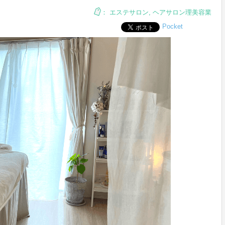
：
エステサロン
,
ヘアサロン理美容業
Pocket