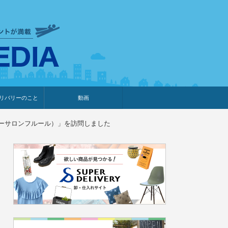
衣食住サービスに携わる小売
リバリーのこと
動画
・プレゼント企画
・調査レポート
ベント・動画告知
ィア掲載
メーカー
ライブコマース
マセラピーサロンフルール）」を訪問しました