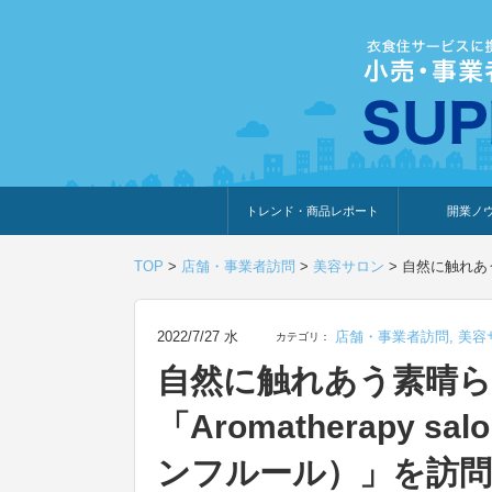
トレンド・商品レポート
開業ノ
トレンド・特集
人気ランキング
出展企業のおすすめ
商品体験・レビュー
暮らしの提案
開業までの道
開業知識・情
TOP
>
店舗・事業者訪問
>
美容サロン
>
自然に触れあう
2022/7/27 水
店舗・事業者訪問
,
美容
カテゴリ：
自然に触れあう素晴
「Aromatherapy s
ンフルール）」を訪