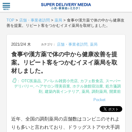
衣食住サー
TOP
>
店舗・事業者訪問
>
薬局
>
食事や漢方薬で体の中から健康改
善を提案。リピート客をつかむイヌイ薬局を取材しました。
2021/2/4 木
店舗・事業者訪問
,
薬局
カテゴリ：
食事や漢方薬で体の中から健康改善を提
案。リピート客をつかむイヌイ薬局を取
材しました。
：
OTC医薬品
,
アパレル雑貨小売店
,
カフェ飲食店
,
スーパー
デリバリー
,
ヘアサロン理美容業
,
ホテル旅館宿泊業
,
処方箋調
剤
,
建築内装インテリア
,
薬局
,
調剤薬局
,
開業前
Pocket
近年、全国の調剤薬局の店舗数はコンビニのそれよ
りも多いと言われており、ドラッグストアや大手調