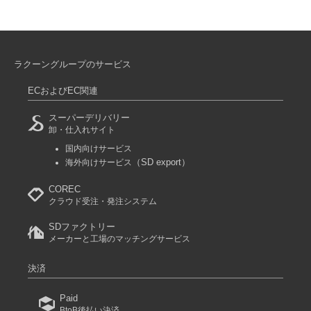
ラクーングループのサービス
ECおよびEC関連
スーパーデリバリー
卸・仕入れサイト
国内向けサービス
（SD export）
海外向けサービス
COREC
クラウド受注・発注システム
SDファクトリー
メーカーと工場のマッチングサービス
決済
Paid
BtoB後払い決済