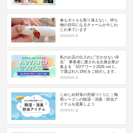
傘もボトルも取り違えない。持ち
物の目印になるチャームが今じわ
じわ来ています
2026/6/25 木
私のお店の仕入れに”欠かせない存
在” 事業者に愛される出展企業が
集まる「SDアワード2026 vol.1」
で選ばれた18社をご紹介します。
2026/5/26 火
じめじめ対策の売場づくりに｜梅
雨シーズンの除湿・消臭・防虫ア
イテムを提案しよう
2026/5/22 金