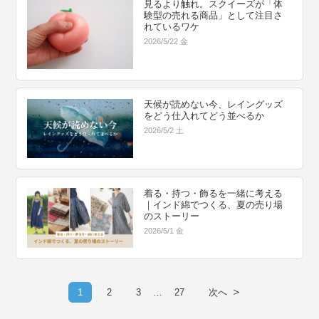
見るより触れ。スクイーズが「体
験型の売れる商品」として注目さ
れているワケ
2026/5/22 金
天候が読めない今、レイングッズ
をどう仕入れてどう並べるか
2026/5/2 土
着る・持つ・飾るを一緒に考える
｜インド綿でつくる、夏の売り場
のストーリー
2026/5/1 金
＞
1
2
3
…
27
次へ