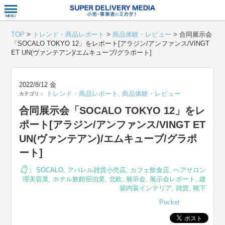
衣食住サー
TOP
>
トレンド・商品レポート
>
商品体験・レビュー
>
合同展示会
「SOCALO TOKYO 12」をレポート[アラジン/アンファンス/VINGT
ET UN(ヴァンテアン)/エムキューブ/グラポート]
2022/8/12 金
トレンド・商品レポート
,
商品体験・レビュー
カテゴリ：
合同展示会「SOCALO TOKYO 12」をレ
ポート[アラジン/アンファンス/VINGT ET
UN(ヴァンテアン)/エムキューブ/グラポ
ート]
：
SOCALO
,
アパレル雑貨小売店
,
カフェ飲食店
,
ヘアサロン
理美容業
,
ホテル旅館宿泊業
,
北欧
,
展示会
,
展示会レポート
,
建
築内装インテリア
,
雑貨
,
靴下
Pocket