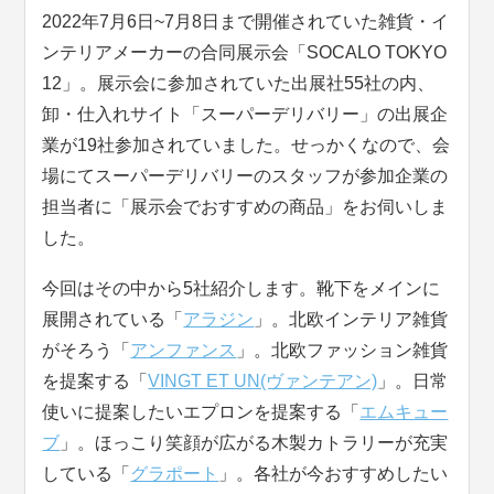
2022年7月6日~7月8日まで開催されていた雑貨・イ
ンテリアメーカーの合同展示会「SOCALO TOKYO
12」。展示会に参加されていた出展社55社の内、
卸・仕入れサイト「スーパーデリバリー」の出展企
業が19社参加されていました。せっかくなので、会
場にてスーパーデリバリーのスタッフが参加企業の
担当者に「展示会でおすすめの商品」をお伺いしま
した。
今回はその中から5社紹介します。靴下をメインに
展開されている「
アラジン
」。北欧インテリア雑貨
がそろう「
アンファンス
」。北欧ファッション雑貨
を提案する「
VINGT ET UN(ヴァンテアン)
」。日常
使いに提案したいエプロンを提案する「
エムキュー
ブ
」。ほっこり笑顔が広がる木製カトラリーが充実
している「
グラポート
」。各社が今おすすめしたい