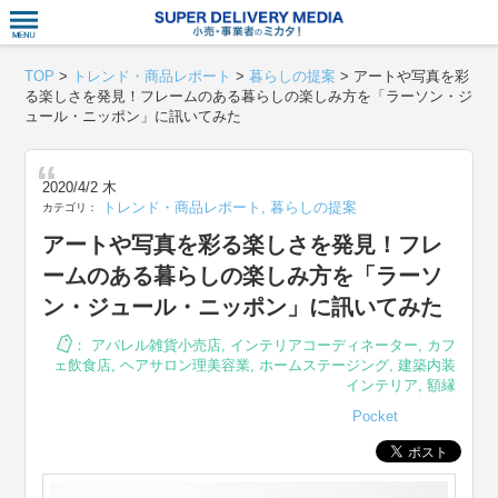
衣食住サー
TOP
>
トレンド・商品レポート
>
暮らしの提案
>
アートや写真を彩
る楽しさを発見！フレームのある暮らしの楽しみ方を「ラーソン・ジ
ュール・ニッポン」に訊いてみた
2020/4/2 木
トレンド・商品レポート
,
暮らしの提案
カテゴリ：
アートや写真を彩る楽しさを発見！フレ
ームのある暮らしの楽しみ方を「ラーソ
ン・ジュール・ニッポン」に訊いてみた
：
アパレル雑貨小売店
,
インテリアコーディネーター
,
カフ
ェ飲食店
,
ヘアサロン理美容業
,
ホームステージング
,
建築内装
インテリア
,
額縁
Pocket