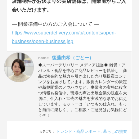
店舗物件がお決まりの実店舗様は、開業前からご入
会いただけます。
― 開業準備中の方のご入会について ―
https://www.superdelivery.com/p/contents/open-
business/open-business.jsp
後藤由希（ごとー）
name
◆スーパーデリバリー メディア担当◆ 雑貨・ア
パレル・食品を中心に商品レビューを執筆し、商
品の潜在的な魅力を引き出した売り場提案コンテ
ンツをお届けしています。販促カレンダーの策定
や新規開業のノウハウなど、事業者の実務に役立
つ情報も発信中。現場の声と出展企業の視点を大
切に、仕入れ・卸売の魅力を実践的な形でお伝え
しています。モットーは「いつもの仕入れ、もっ
と自由に楽しく」。ご相談・ご意見はお気軽にど
うぞ！
トレンド・商品レポート
,
暮らしの提案
カテゴリ：