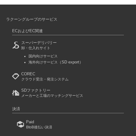
ラクーングループのサービス
ECおよびEC関連
スーパーデリバリー
卸・仕入れサイト
国内向けサービス
（SD export）
海外向けサービス
COREC
クラウド受注・発注システム
SDファクトリー
メーカーと工場のマッチングサービス
決済
Paid
BtoB後払い決済