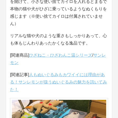
を開けて、小さな使い捨てカイロを入れるとまるで
本物の猫や犬がひざに乗っているようなぬくもりを
感じます（※使い捨てカイロは付属されていませ
ん）
リアルな猫や犬のような重さもしっかりあって、心
も体もじんわりあったかくなる逸品です。
[関連商品]
ひざねこ・ひざわんこ温シリーズ
/
サンレ
モン
[関連記事]
人もぬいぐるみもカワイイには理由があ
る！サンレモンが扱うぬいぐるみの魅力を訊いてみ
た！