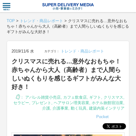
衣食住サー
TOP
>
トレンド・商品レポート
>
クリスマスに売れる…意外なおも
ちゃ！赤ちゃんから大人（高齢者）まで人間らしいぬくもりを感じる
ギフトがみんな大好き！
2019/11/6 水
トレンド・商品レポート
カテゴリ：
クリスマスに売れる…意外なおもちゃ！
赤ちゃんから大人（高齢者）まで人間ら
しいぬくもりを感じるギフトがみんな大
好き！
：
アパレル雑貨小売店
,
カフェ飲食店
,
ギフト
,
クリスマス
,
セラピー
,
プレゼント
,
ヘアサロン理美容業
,
ホテル旅館宿泊業
,
介護
,
介護事業
,
動く玩具
,
建築内装インテリア
Pocket