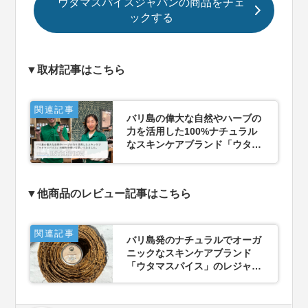
ウタマスパイスジャパンの商品をチェ
ックする
▼取材記事はこちら
関連記事
バリ島の偉大な自然やハーブの
力を活用した100%ナチュラル
なスキンケアブランド「ウタマ
スパイス」の魅力や想いを「ウ
タマスパイスジャパン」に訊い
てみました
▼他商品のレビュー記事はこちら
関連記事
バリ島発のナチュラルでオーガ
ニックなスキンケアブランド
「ウタマスパイス」のレジャー
向けな日焼け止めクリームを試
してみました