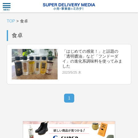
衣食住サー
TOP
>
食卓
食卓
「はじめての感覚！」と話題の
「透明醬油」など「フンドーダ
イ」の進化系調味料を使ってみま
した
2023/5/25 木
1