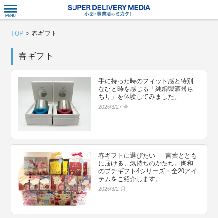
衣食住サー
TOP
>
春ギフト
春ギフト
手に持った時のフィット感と特別
なひと時を感じる「純銅製酒器ち
ちり」を体験してみました。
2026/3/27 金
春ギフトに選びたい ― 言葉ととも
に届ける、気持ちのかたち。陶和
のプチギフト4シリーズ・全20アイ
テムをご紹介します。
2026/3/2 月