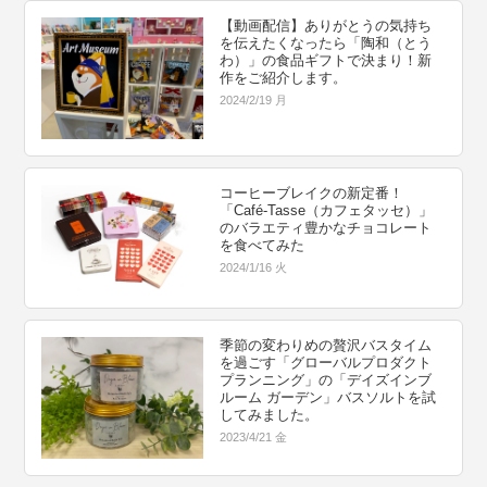
【動画配信】ありがとうの気持ち
を伝えたくなったら「陶和（とう
わ）」の食品ギフトで決まり！新
作をご紹介します。
2024/2/19 月
コーヒーブレイクの新定番！
「Café-Tasse（カフェタッセ）」
のバラエティ豊かなチョコレート
を食べてみた
2024/1/16 火
季節の変わりめの贅沢バスタイム
を過ごす「グローバルプロダクト
プランニング」の「デイズインブ
ルーム ガーデン」バスソルトを試
してみました。
2023/4/21 金