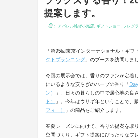
ラックスする香り！2
提案します。
：
アパレル雑貨小売店
,
ギフトショー
,
フレグ
「第95回東京インターナショナル・ギフト
クトプランニング
」のブースを訪問しま
今回の展示会では、香りのファンが定着
にいるような安らぎのハーブの香り「
Da
ン）
」。日々の暮らしの中で居心地の良
ト）
」。今年はウサギ年ということで、
フィー）
」の商品をご紹介します。
春夏シーズンに向けて、香りの提案を取
空間づくり、ギフト提案にぴったりなフ