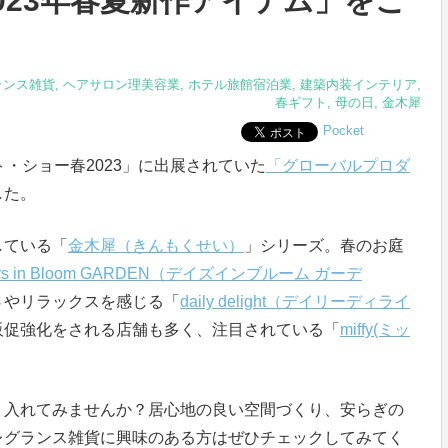
023年春夏新作アイテム」をご
ランス雑貨
,
ヘアサロン理美容業
,
ホテル旅館宿泊業
,
建築内装インテリア
,
春ギフト
,
母の日
,
金木犀
Pocket
・ショー春2023」に出展されていた
「グローバルプロダ
した。
している「
金木犀（きんもくせい）
」シリーズ。春のお庭
ys in Bloom GARDEN（デイズインブルーム ガーデ
さやリラックスを感じる「
daily delight（デイリーディライ
販促強化をされる店舗も多く、注目されている「
miffy(ミッ
り入れてみませんか？居心地の良い空間づくり、安らぎの
レグランス雑貨に興味のある方はぜひチェックしてみてく