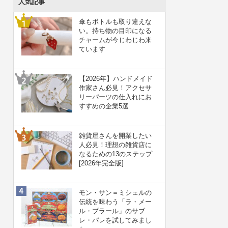
人気記事
傘もボトルも取り違えな
い。持ち物の目印になる
チャームが今じわじわ来
ています
【2026年】ハンドメイド
作家さん必見！アクセサ
リーパーツの仕入れにお
すすめの企業5選
雑貨屋さんを開業したい
人必見！理想の雑貨店に
なるための13のステップ
[2026年完全版]
モン・サン＝ミシェルの
伝統を味わう「ラ・メー
ル・プラール」のサブ
レ・パレを試してみまし