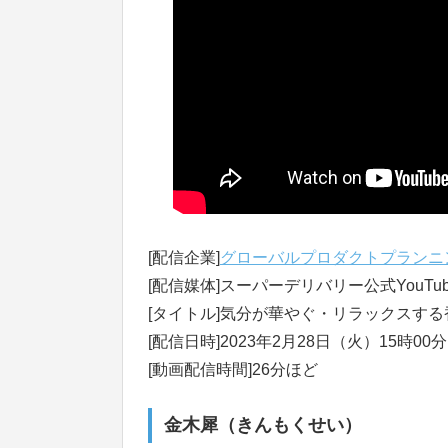
[配信企業]
グローバルプロダクトプランニ
[配信媒体]スーパーデリバリー公式YouTu
[タイトル]気分が華やぐ・リラックスする
[配信日時]2023年2月28日（火）15時00
[動画配信時間]26分ほど
金木犀（きんもくせい）