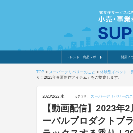
トレンド・商品レポート
開業ノ
トレンド・特集
人気ランキング
出展企業のおすすめ
商品体験・レビュー
暮らしの提案
開業までの道
開業知識・情
TOP
>
スーパーデリバリーのこと
>
体験型イベント・
り！2023年春夏新作アイテム」をご提案します。
2023/2/22 水
スーパーデリバリーのこ
カテゴリ：
【動画配信】2023年2
ーバルプロダクトプ