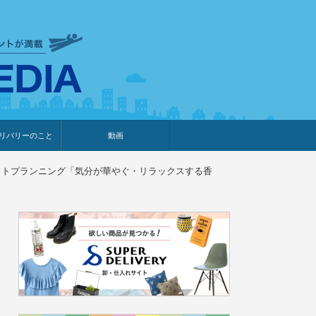
衣食住サービスに携わる小売
リバリーのこと
動画
・プレゼント企画
・調査レポート
ベント・動画告知
ィア掲載
メーカー
ライブコマース
ロダクトプランニング「気分が華やぐ・リラックスする香