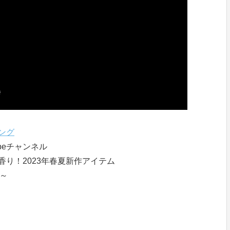
ング
beチャンネル
香り！2023年春夏新作アイテム
分～