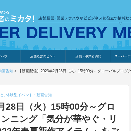
ウハウ
店舗経営のヒント
店舗・事業者訪問
スーパーデ
のり
報
ウェブ集客・販売促進
仕入れ
展示会情報
接客・販売
知識情報
販促カレンダー
集客・販売促進
アパレル店
カフェ・飲食店
ペットサロン
メーカー
他の業種
美容サロン
薬局
観光・ホテル旅館宿泊業
雑貨店
食料品店
SD export
お知らせ
イベント
セミナー
体験型イ
外部メデ
新規出展
動画告知
>
【動画配信】2023年2月28日（火）15時00分～グローバルプ
と
,
体験型イベント・動画告知
月28日（火）15時00分～グロ
ランニング「気分が華やぐ・リ