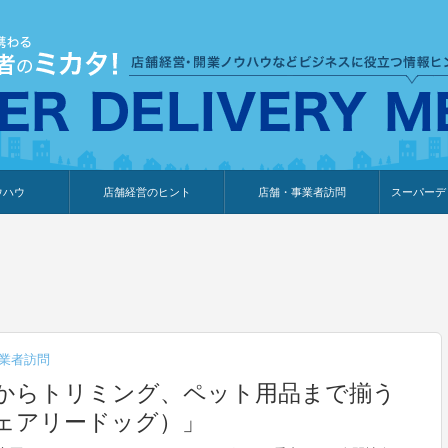
ウハウ
店舗経営のヒント
店舗・事業者訪問
スーパーデ
のり
報
ウェブ集客・販売促進
仕入れ
展示会情報
接客・販売
知識情報
販促カレンダー
集客・販売促進
アパレル店
カフェ・飲食店
ペットサロン
メーカー
他の業種
美容サロン
薬局
観光・ホテル旅館宿泊業
雑貨店
食料品店
SD export
お知らせ
イベント
セミナー
体験型イ
外部メデ
新規出展
業者訪問
からトリミング、ペット用品まで揃う
（フェアリードッグ）」