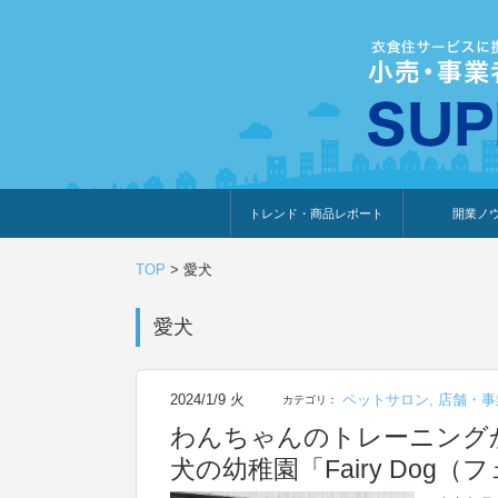
トレンド・商品レポート
開業ノ
トレンド・特集
人気ランキング
出展企業のおすすめ
商品体験・レビュー
暮らしの提案
開業までの道
開業知識・情
TOP
>
愛犬
愛犬
2024/1/9 火
ペットサロン
,
店舗・事
カテゴリ：
わんちゃんのトレーニング
犬の幼稚園「Fairy Dog