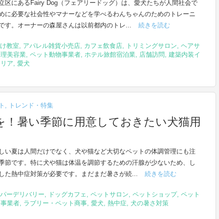
立区にあるFairy Dog（フェアリードッグ）は、愛犬たちが人間社会で
めに必要な社会性やマナーなどを学べるわんちゃんのためのトレーニ
です。オーナーの森屋さんは以前都内のトレ...
続きを読む
け教室
,
アパレル雑貨小売店
,
カフェ飲食店
,
トリミングサロン
,
ヘアサ
ン理美容業
,
ペット動物事業者
,
ホテル旅館宿泊業
,
店舗訪問
,
建築内装イ
テリア
,
愛犬
ト
,
トレンド・特集
を！暑い季節に用意しておきたい犬猫用
しい夏は人間だけでなく、犬や猫など大切なペットの体調管理にも注
季節です。特に犬や猫は体温を調節するための汗腺が少ないため、し
した熱中症対策が必要です。まだまだ暑さが続...
続きを読む
パーデリバリー
,
ドッグカフェ
,
ペットサロン
,
ペットショップ
,
ペット
物事業者
,
ラブリー・ペット商事
,
愛犬
,
熱中症
,
犬の暑さ対策