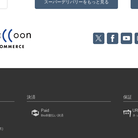
スーパーデリバリーをもっと見る
決済
保証
Paid
UR
BtoB後払い決済
ネ
rt）