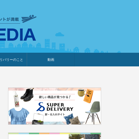
衣食住サービスに携わる小売
リバリーのこと
動画
・プレゼント企画
・調査レポート
ベント・動画告知
ィア掲載
メーカー
ライブコマース