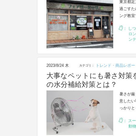
東京都足
過ごすた
ング教室
：
しつ
ロ
ン
2023/8/24 木
トレンド・商品レポー
カテゴリ：
大事なペットにも暑さ対策
の水分補給対策とは？
暑さが厳
意したい
っかりと
：
スー
動