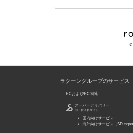
ラクーングループのサービス
ECおよびEC関連
スーパーデリバリー
卸・仕入れサイト
国内向けサービス
海外向けサービス
（SD expo