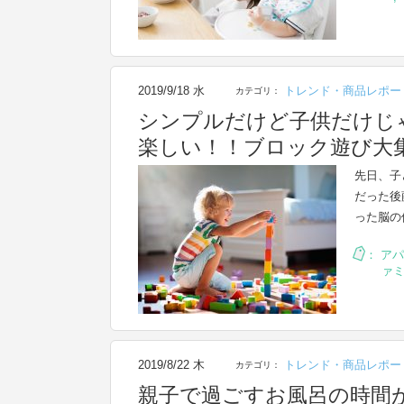
2019/9/18 水
トレンド・商品レポー
カテゴリ：
シンプルだけど子供だけじ
楽しい！！ブロック遊び大
先日、子
だった後
った脳の
：
アパ
ァ
2019/8/22 木
トレンド・商品レポー
カテゴリ：
親子で過ごすお風呂の時間