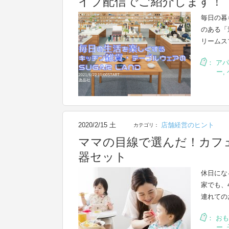
イブ配信でご紹介します！
毎日の暮
のある「
リームス
：
アパ
ー
,
2020/2/15 土
店舗経営のヒント
カテゴリ：
ママの目線で選んだ！カフ
器セット
休日にな
家でも、
連れての
：
おも
ー
,