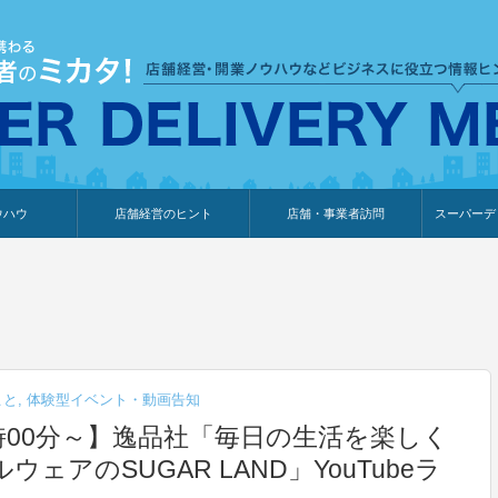
ウハウ
店舗経営のヒント
店舗・事業者訪問
スーパーデ
のり
報
ウェブ集客・販売促進
仕入れ
展示会情報
接客・販売
知識情報
販促カレンダー
集客・販売促進
アパレル店
カフェ・飲食店
ペットサロン
メーカー
他の業種
美容サロン
薬局
観光・ホテル旅館宿泊業
雑貨店
食料品店
SD export
お知らせ
イベント
セミナー
体験型イ
外部メデ
新規出展
こと
,
体験型イベント・動画告知
11時00分～】逸品社「毎日の生活を楽しく
アのSUGAR LAND」YouTubeラ