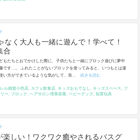
ト
ゃなく大人も一緒に遊んで！学べて！
集合
どもたちとおでかけした際に、子供たちと一緒にブロック遊びに夢中
藤です…。 ふれたことがないブロックを使ってみると、いつもとは違
使い方ができているような気がして、良...
続きを読む
レル雑貨小売店
,
カフェ飲食店
,
キッズおもてなし
,
キッズスペース
,
フ
ミリー
,
ブロック
,
ヘアサロン理美容業
,
ベビーグッズ
,
知育玩具
ト
が楽しい！ワクワク癒やされるバスグ