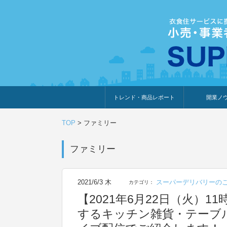
トレンド・商品レポート
開業ノ
トレンド・特集
人気ランキング
出展企業のおすすめ
商品体験・レビュー
暮らしの提案
開業までの道
開業知識・情
TOP
>
ファミリー
ファミリー
2021/6/3 木
スーパーデリバリーの
カテゴリ：
【2021年6月22日（火）
するキッチン雑貨・テーブルウェ