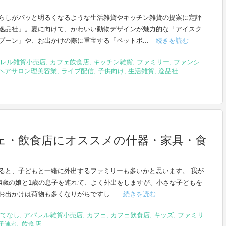
らしがパッと明るくなるような生活雑貨やキッチン雑貨の提案に定評
逸品社」。夏に向けて、かわいい動物デザインが魅力的な「アイスク
プーン」や、お出かけの際に重宝する「ペットボ...
続きを読む
レル雑貨小売店
,
カフェ飲食店
,
キッチン雑貨
,
ファミリー
,
ファンシ
ヘアサロン理美容業
,
ライブ配信
,
子供向け
,
生活雑貨
,
逸品社
ェ・飲食店にオススメの什器・家具・食
ると、子どもと一緒に外出するファミリーも多いかと思います。 我が
4歳の娘と1歳の息子を連れて、よく外出をしますが、小さな子どもを
お出かけは荷物も多くなりがちですし...
続きを読む
てなし
,
アパレル雑貨小売店
,
カフェ
,
カフェ飲食店
,
キッズ
,
ファミリ
子連れ
,
飲食店