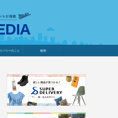
衣食住サービスに携わる小売
リバリーのこと
動画
・プレゼント企画
・調査レポート
ベント・動画告知
ィア掲載
メーカー
ライブコマース