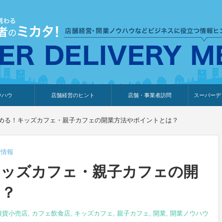
ウハウ
店舗経営のヒント
店舗・事業者訪問
スーパーデ
のり
報
ウェブ集客・販売促進
仕入れ
展示会情報
接客・販売
知識情報
販促カレンダー
集客・販売促進
アパレル店
カフェ・飲食店
ペットサロン
メーカー
他の業種
美容サロン
薬局
観光・ホテル旅館宿泊業
雑貨店
食料品店
SD export
お知らせ
イベント
セミナー
体験型イ
外部メデ
新規出展
める！キッズカフェ・親子カフェの開業方法やポイントとは？
・情報
キッズカフェ・親子カフェの開
は？
雑貨小売店
,
カフェ飲食店
,
キッズカフェ
,
親子カフェ
,
開業
,
開業ノウハウ