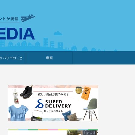
衣食住サービスに携わる小売
リバリーのこと
動画
・プレゼント企画
・調査レポート
ベント・動画告知
ィア掲載
メーカー
ライブコマース