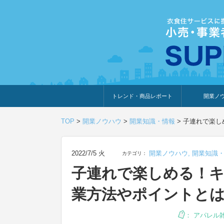
トレンド・商品レポート
開業ノ
トレンド・特集
人気ランキング
出展企業のおすすめ
商品体験・レビュー
暮らしの提案
開業までの道
開業知識・情
TOP
>
開業ノウハウ
>
開業知識・情報
>
子連れで楽し
2022/7/5 火
開業ノウハウ
,
開業知識
カテゴリ：
子連れで楽しめる！
業方法やポイントと
：
アパレル