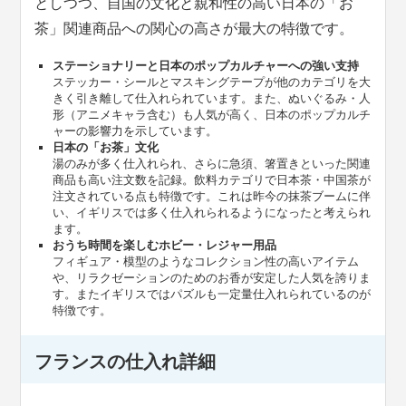
としつつ、自国の文化と親和性の高い日本の「お
茶」関連商品への関心の高さが最大の特徴です。
ステーショナリーと日本のポップカルチャーへの強い支持
ステッカー・シールとマスキングテープが他のカテゴリを大
きく引き離して仕入れられています。また、ぬいぐるみ・人
形（アニメキャラ含む）も人気が高く、日本のポップカルチ
ャーの影響力を示しています。
日本の「お茶」文化
湯のみが多く仕入れられ、さらに急須、箸置きといった関連
商品も高い注文数を記録。飲料カテゴリで日本茶・中国茶が
注文されている点も特徴です。これは昨今の抹茶ブームに伴
い、イギリスでは多く仕入れられるようになったと考えられ
ます。
おうち時間を楽しむホビー・レジャー用品
フィギュア・模型のようなコレクション性の高いアイテム
や、リラクゼーションのためのお香が安定した人気を誇りま
す。またイギリスではパズルも一定量仕入れられているのが
特徴です。
フランスの仕入れ詳細