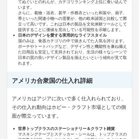
てぬぐいとのれんが、カテゴリランキング上位に食い込んで
います。
さらに、着物・浴衣、甚平・作務衣といった和装や、扇子、
帯といった関連小物への需要が、他の欧米諸国と比較して際
立って高いです。これは日本の製品を文化体験ツールとして
提供することに価値を見出している可能性を示唆します。
日本のデザインを愛する実用的なライフスタイル
湯のみは、食器カテゴリの中で抜きんでた人気を誇ります。
ポーチやトートバッグなど、デザイン性と機能性を兼ね備え
た日用品も安定して支持されており、生活の様々なシーンで
日本の質の良いデザイン製品を揃えたいという傾向が見て取
れます。
アメリカ合衆国の仕入れ詳細
アメリカはアジアに次いで多く仕入れられており、
その仕入れ動向はホビー・クラフト市場としての側
面が際立っています。
世界トップクラスのステーショナリー＆クラフト雑貨
マスキングテープとステッカー・シールは、トップクラスの