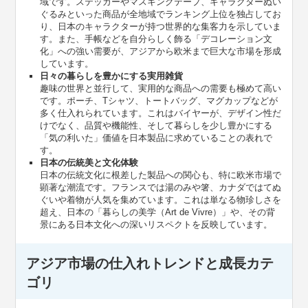
域です。ステッカーやマスキングテープ、キャラクターぬい
ぐるみといった商品が全地域でランキング上位を独占してお
り、日本のキャラクターが持つ世界的な集客力を示していま
す。また、手帳などを自分らしく飾る「デコレーション文
化」への強い需要が、アジアから欧米まで巨大な市場を形成
しています。
日々の暮らしを豊かにする実用雑貨
趣味の世界と並行して、実用的な商品への需要も極めて高い
です。ポーチ、Tシャツ、トートバッグ、マグカップなどが
多く仕入れられています。これはバイヤーが、デザイン性だ
けでなく、品質や機能性、そして暮らしを少し豊かにする
「気の利いた」価値を日本製品に求めていることの表れで
す。
日本の伝統美と文化体験
日本の伝統文化に根差した製品への関心も、特に欧米市場で
顕著な潮流です。フランスでは湯のみや箸、カナダではてぬ
ぐいや着物が人気を集めています。これは単なる物珍しさを
超え、日本の「暮らしの美学（Art de Vivre）」や、その背
景にある日本文化への深いリスペクトを反映しています。
アジア市場の仕入れトレンドと成長カテ
ゴリ