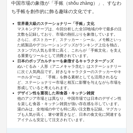
中国市場の象徴が「手账（shǒu zhàng）」、すなわ
ち手帳を創作的に飾る趣味の文化です。
世界最大級のステーショナリー「手账」文化
マスキングテープは、今回分析した全10地域の中で最多の注
文数を記録しており、市場の熱狂ぶりを象徴しています。
さらに、ポストカード、ステッカー・シール、メモ帳といっ
た紙製品やデコレーショングッズがランキング上位を独占。
スタンプの人気も非常に高く、これらが「手账文化」を支え
る重要なツールとして消費されています。
日本のポップカルチャーを象徴するキャラクターグッズ
ぬいぐるみ・人形（アニメキャラ含む）はステーショナリー
に次ぐ人気商品です。好きなキャラクターのステッカーやキ
ーホルダーは、「手账」を飾る素材としても活用されるな
ど、ステーショナリー市場と相互に影響を与えながら市場を
形成していると考えられます。
デザイン性を重視した和食器・キッチン雑貨
他のアジア市場とは異なり、中国市場では日本のデザイン性
を楽しむ食器・キッチン雑貨が強い存在感を示しています。
湯のみは、全地域の中でも特に高い注文数を記録。マグカッ
プも人気が高く、箸や箸置きなど、日本の食文化に関連する
アイテムも安定して注文されています。