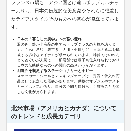
フランス市場も、アジア圏とは違いポップカルチャ
ーよりも、日本の伝統的な美意識やそれらに根差し
たライフスタイルそのものへの関心が際立っていま
す。
日本の「暮らしの美学」への強い憧れ
湯のみ、箸が全商品の中でもトップクラスの人気を誇りま
す。さらに急須、箸置き、大皿・中皿など、日本の食卓を構
成する多様なアイテムが求められています。雑貨ではのれん
とてぬぐいが人気で、一部店舗では扇子も仕入れられており
日本の伝統的なものへの関心の高さがうかがえます。
創造性を刺激するステーショナリーとホビー
ステッカー・シールとマスキングテープは、定番の仕入れ商
品として安定した需要があります。動物のオブジェやポスト
カードも人気があり、自分の空間を自分らしく飾ることを楽
しむ文化が見られます。
北米市場（アメリカとカナダ）について
のトレンドと成長カテゴリ