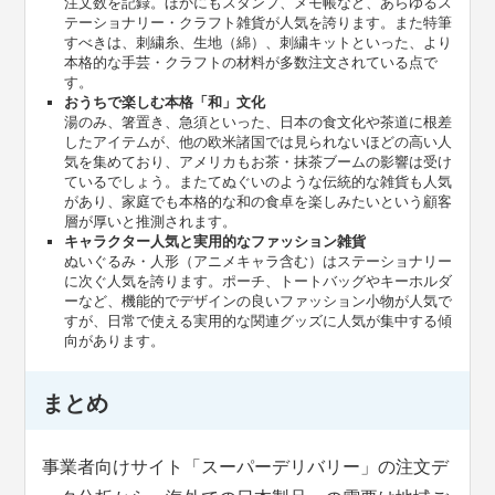
注文数を記録。ほかにもスタンプ、メモ帳など、あらゆるス
テーショナリー・クラフト雑貨が人気を誇ります。また特筆
すべきは、刺繍糸、生地（綿）、刺繍キットといった、より
本格的な手芸・クラフトの材料が多数注文されている点で
す。
おうちで楽しむ本格「和」文化
湯のみ、箸置き、急須といった、日本の食文化や茶道に根差
したアイテムが、他の欧米諸国では見られないほどの高い人
気を集めており、アメリカもお茶・抹茶ブームの影響は受け
ているでしょう。またてぬぐいのような伝統的な雑貨も人気
があり、家庭でも本格的な和の食卓を楽しみたいという顧客
層が厚いと推測されます。
キャラクター人気と実用的なファッション雑貨
ぬいぐるみ・人形（アニメキャラ含む）はステーショナリー
に次ぐ人気を誇ります。ポーチ、トートバッグやキーホルダ
ーなど、機能的でデザインの良いファッション小物が人気で
すが、日常で使える実用的な関連グッズに人気が集中する傾
向があります。
まとめ
事業者向けサイト「スーパーデリバリー」の注文デ