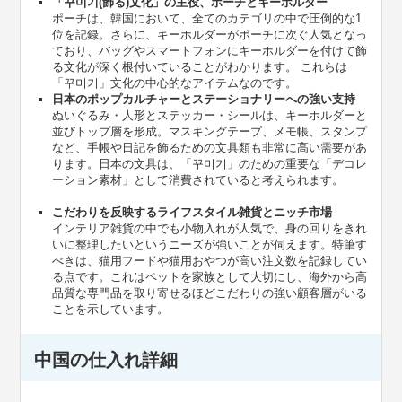
「꾸미기(飾る)文化」の主役、ポーチとキーホルダー
ポーチは、韓国において、全てのカテゴリの中で圧倒的な1
位を記録。さらに、キーホルダーがポーチに次ぐ人気となっ
ており、バッグやスマートフォンにキーホルダーを付けて飾
る文化が深く根付いていることがわかります。 これらは
「꾸미기」文化の中心的なアイテムなのです。
日本のポップカルチャーとステーショナリーへの強い支持
ぬいぐるみ・人形とステッカー・シールは、キーホルダーと
並びトップ層を形成。マスキングテープ、メモ帳、スタンプ
など、手帳や日記を飾るための文具類も非常に高い需要があ
ります。日本の文具は、「꾸미기」のための重要な「デコレ
ーション素材」として消費されていると考えられます。
こだわりを反映するライフスタイル雑貨とニッチ市場
インテリア雑貨の中でも小物入れが人気で、身の回りをきれ
いに整理したいというニーズが強いことが伺えます。特筆す
べきは、猫用フードや猫用おやつが高い注文数を記録してい
る点です。これはペットを家族として大切にし、海外から高
品質な専門品を取り寄せるほどこだわりの強い顧客層がいる
ことを示しています。
中国の仕入れ詳細