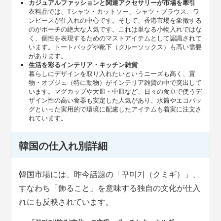
カジュアルファッションと関連アクセサリーが市場を牽引
衣料品では、Tシャツ・カットソー、シャツ・ブラウス、ワ
ンピースが仕入れの中心です。そして、香港市場を象徴する
のがポーチの絶大な人気です。これは単なる小物入れではな
く、個性を表現するためのマストアイテムとして認識されて
います。トートバッグや靴下（クルーソックス）も高い需要
があります。
生活を彩るインテリア・キッチン雑貨
暮らしにデザインを取り入れたいというニーズも高く、置
物・オブジェ（特に動物）がインテリア雑貨の中で突出して
います。マグカップや大皿・中皿など、日々の食卓で使うデ
ザイン性の高い食器も安定した人気があり、水筒やエコバッ
グといった実用的で環境に配慮したアイテムも着実に注文さ
れています。
韓国の仕入れ別詳細
韓国市場には、昨今話題の「꾸미기（クミギ）」、
すなわち「飾ること」を意味する独自の文化が仕入
れにも反映されています。