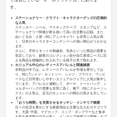
す。
ステーショナリー・クラフト・キャラクターグッズの圧倒的
な人気
ステッカー・シール、マスキングテープ、スタンプなど、ス
テーショナリー関連が群を抜いて高い注文数を記録。また、
ぬいぐるみ・人形（特にアニメキャラ）も非常に人気が高
く、日本のキャラクターコンテンツへの強い関心がうかがえ
ます。
さらに、手作りキットや刺繍糸、毛糸といった商品の需要も
安定しており、顧客のコレクション欲や自己表現ニーズに応
える商品を積極的に仕入れている様子が見て取れます。
カジュアル中心のレディースアパレルと関連雑貨
衣料品の中では、レディースアパレルが市場を牽引してお
り、特にTシャツ・カットソー、シャツ・ブラウス、ワンピ
ースなど日常使いしやすいカジュアルウェアに人気が集中し
ています。アパレルと連動して、ポーチ、トートバッグ、シ
ョルダーバッグの需要も非常に高く、靴下（特にクルーソッ
クス）の人気も、足元のオシャレへの関心の高さを示してい
ます。
「おうち時間」を充実させるキッチン・インテリア雑貨
日々の生活を豊かにする家庭用品も主要な仕入れカテゴリで
す。大皿･中皿、マグカップ、コップ・タンブラーなど食卓
を彩る食器類の注文が多く、インテリア雑貨では置物・オブ