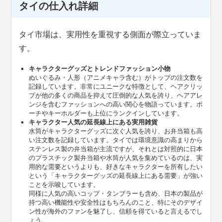
タイの仕入れ詳細
タイ市場は、実用性を重視する側面が際立っていま
す。
キャラクターグッズとトレンドファッション小物
ぬいぐるみ・人形（アニメキャラ含む）がトップの注文数を
記録しています。非常にユニークな特徴として、ヘアクリッ
プが他の多くの商品を抑えて圧倒的な人気を誇り、ヘアアレ
ンジを含むファッションへの高い関心を物語っています。ポ
ーチやキーホルダーも上位にランクインしています。
キャラクター人気の延長線上にある実用雑貨
水筒がキャラクターグッズに次ぐ人気を誇り、お弁当箱も高
い注文数を記録しています。タイでは環境意識の高まりから
ステンレス製の弁当箱が主流ですが、それとは対照的に日本
のプラスチック製弁当箱や水筒が人気を集めているのは、実
用的な需要というよりも、好きなキャラクターを所有したい
という「キャラクターグッズの延長線上にある需要」が強い
ことを示唆しています。
同様に人気の高いコップ・タンブラーも含め、日本の製品が
持つ高い機能性や安全性はもちろんのこと、特にそのデザイ
ン性が海外のファンを魅了し、信頼を得ていると言えるでし
ょう。