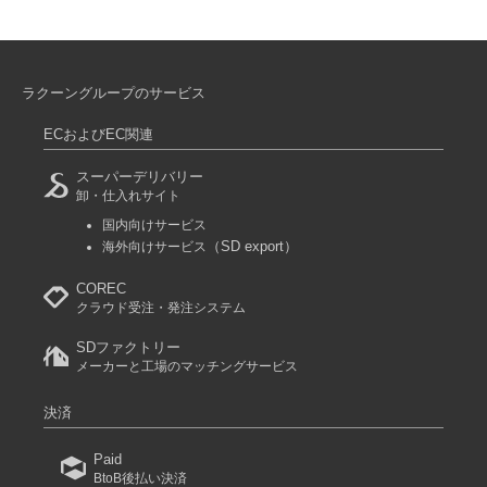
ラクーングループのサービス
ECおよびEC関連
スーパーデリバリー
卸・仕入れサイト
国内向けサービス
（SD export）
海外向けサービス
COREC
クラウド受注・発注システム
SDファクトリー
メーカーと工場のマッチングサービス
決済
Paid
BtoB後払い決済