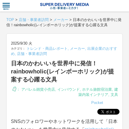
衣食住サー
TOP
>
店舗・事業者訪問
>
メーカー
>
日本のかわいいを世界中に発
信！rainbowholic(レインボーホリック)が提案する心躍る文具
2025/9/30 火
トレンド・商品レポート
,
メーカー
,
出展企業のおすす
カテゴリ：
め
,
店舗・事業者訪問
日本のかわいいを世界中に発信！
rainbowholic(レインボーホリック)が提
案する心躍る文具
：
アパレル雑貨小売店
,
インバウンド
,
ホテル旅館宿泊業
,
建
築内装インテリア
,
文具
Pocket
SNSのフォロワーやネットワークを活用して「日本