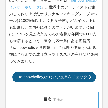
のかわいい」を世界中に発信する「
rainbowholic(レ
インボーホリック)
」。世界中のアーティストと協
力して作り上げたオリジナルマスキングテープやシ
ールは100種類以上。文具女子博などのイベントに
も出展し、国内外に多くのファンがいます。今回
は、SNSを見た海外からのお客様が年間で6,000人
も来店するという、東京北区十条にある直営店
「rainbowholic文具喫茶」にて代表の伊藤さんに現
在に至るまでの成り立ちやオススメの商品などを伺
ってきました。
rainbowholicのかわいい文具をチェック
目次
[
非表示
]