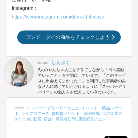
Instagram：
https://www.instagram.com/demachihisaya
フンドーダイの商品をチェックしよう
しんぷく
name
2人のやんちゃ坊主を子育てしながら「日々笑顔
でいること」を大切にしています。「このサービ
スに出会えてよかった！」と利用した事業者のみ
なさんに感じていただけるように「スーパーデリ
バリー」の魅力をお伝えしていきたいです。
スーパーデリバリーのこと
,
トレンド・商品レポー
カテゴリ：
ト
,
ライブコマース
,
体験型イベント・動画告知
,
出展企業の
おすすめ
,
動画
,
店舗・事業者訪問
,
店舗経営のヒント