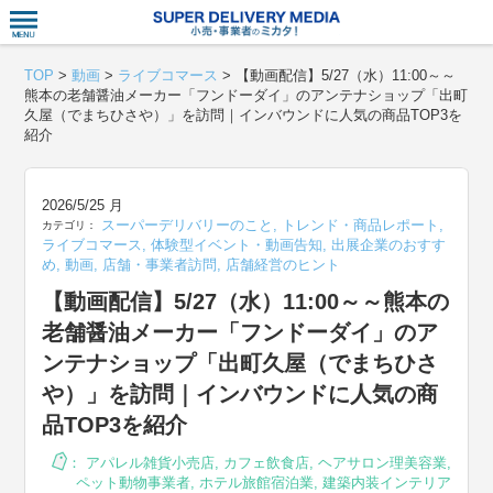
衣食住サー
TOP
>
動画
>
ライブコマース
>
【動画配信】5/27（水）11:00～～
熊本の老舗醤油メーカー「フンドーダイ」のアンテナショップ「出町
久屋（でまちひさや）」を訪問｜インバウンドに人気の商品TOP3を
紹介
2026/5/25 月
スーパーデリバリーのこと
,
トレンド・商品レポート
,
カテゴリ：
ライブコマース
,
体験型イベント・動画告知
,
出展企業のおすす
め
,
動画
,
店舗・事業者訪問
,
店舗経営のヒント
【動画配信】5/27（水）11:00～～熊本の
老舗醤油メーカー「フンドーダイ」のア
ンテナショップ「出町久屋（でまちひさ
や）」を訪問｜インバウンドに人気の商
品TOP3を紹介
：
アパレル雑貨小売店
,
カフェ飲食店
,
ヘアサロン理美容業
,
ペット動物事業者
,
ホテル旅館宿泊業
,
建築内装インテリア