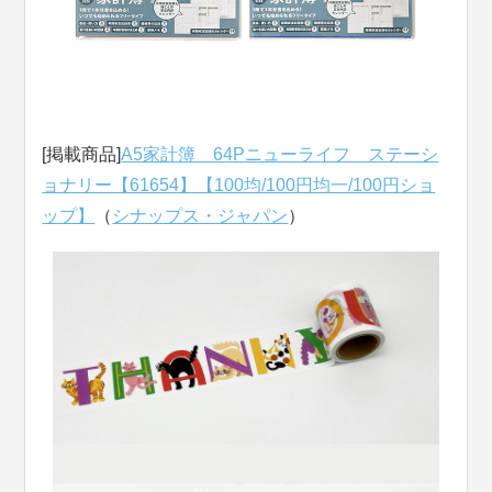
[掲載商品]
A5家計簿 64Pニューライフ ステーシ
ョナリー【61654】【100均/100円均一/100円ショ
ップ】
（
シナップス・ジャパン
）