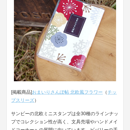
[掲載商品]
おまいりさんぽ帖 北欧風フラワー
（
チッ
プスリーズ
）
サンビーの北欧ミニスタンプは全30種のラインナッ
プでコレクション性が高く、文具売場やハンドメイ
ドコーナーへの展開に向いています。ビバリーの手