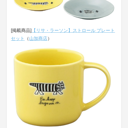
[掲載商品]
【リサ・ラーソン】ストロール プレート
セット
（
山加商店
）