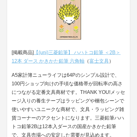
[掲載商品]
【(uni)三菱鉛筆】 ハハトコ鉛筆 ＜2B＞
12本 ダース かきかた鉛筆 六角軸
（
富士文具
）
A5家計簿ニューライフは64Pのシンプル設計で、
100円ショップ向けの手頃な価格帯が回転率の高さ
につながる定番文具商材です。THANK YOU!メッセ
ージ入りの養生テープはラッピングや梱包シーンで
使いやすいユニークな商材で、文具・ラッピング雑
貨コーナーのアクセントになります。三菱鉛筆ハハ
トコ鉛筆2Bは12本入ダースの国産かきかた鉛筆
で、文具売場への安定した需要が見込めます。