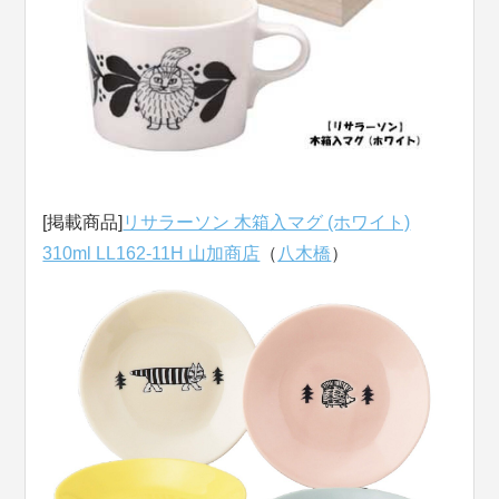
[掲載商品]
リサラーソン 木箱入マグ (ホワイト)
310ml LL162-11H 山加商店
（
八木橋
）