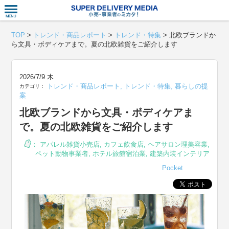
衣食住サー
TOP
>
トレンド・商品レポート
>
トレンド・特集
>
北欧ブランドか
ら文具・ボディケアまで。夏の北欧雑貨をご紹介します
2026/7/9 木
トレンド・商品レポート
,
トレンド・特集
,
暮らしの提
カテゴリ：
案
北欧ブランドから文具・ボディケアま
で。夏の北欧雑貨をご紹介します
：
アパレル雑貨小売店
,
カフェ飲食店
,
ヘアサロン理美容業
,
ペット動物事業者
,
ホテル旅館宿泊業
,
建築内装インテリア
Pocket