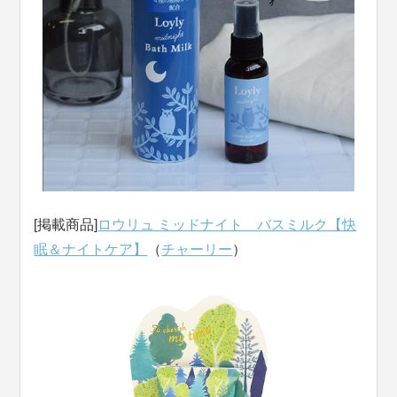
[掲載商品]
ロウリュ ミッドナイト バスミルク【快
眠＆ナイトケア】
（
チャーリー
）