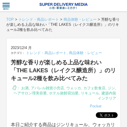
衣食住サー
TOP
>
トレンド・商品レポート
>
商品体験・レビュー
>
芳醇な香り
が楽しめる上品な味わい「THE LAKES（レイクス醸造所）」のリキ
ュール2種を飲み比べてみた
2023/12/4 月
トレンド・商品レポート
,
商品体験・レビュー
カテゴリ：
芳醇な香りが楽しめる上品な味わい
「THE LAKES（レイクス醸造所）」のリ
キュール2種を飲み比べてみた
：
お酒
,
アパレル雑貨小売店
,
ウォッカ
,
カフェ飲食店
,
ジン
,
ヘアサロン理美容業
,
ホテル旅館宿泊業
,
リキュール
,
建築内装
インテリア
Pocket
本日ご紹介する商品はジンリキュール、ウォッカリ