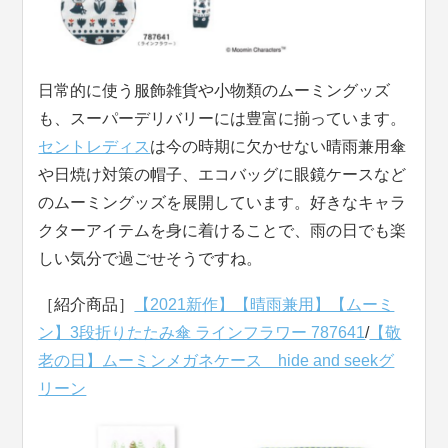
日常的に使う服飾雑貨や小物類のムーミングッズ
も、スーパーデリバリーには豊富に揃っています。
セントレディス
は今の時期に欠かせない晴雨兼用傘
や日焼け対策の帽子、エコバッグに眼鏡ケースなど
のムーミングッズを展開しています。好きなキャラ
クターアイテムを身に着けることで、雨の日でも楽
しい気分で過ごせそうですね。
［紹介商品］
【2021新作】【晴雨兼用】【ムーミ
ン】3段折りたたみ傘 ラインフラワー 787641
/
【敬
老の日】ムーミンメガネケース hide and seekグ
リーン