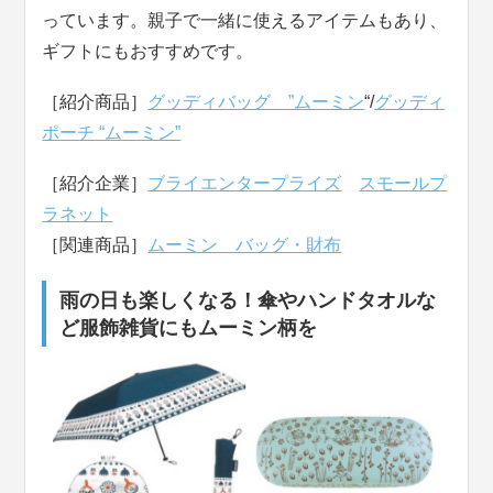
っています。親子で一緒に使えるアイテムもあり、
ギフトにもおすすめです。
［紹介商品］
グッディバッグ ”ムーミン
“/
グッディ
ポーチ “ムーミン”
［紹介企業］
ブライエンタープライズ
スモールプ
ラネット
［関連商品］
ムーミン バッグ・財布
雨の日も楽しくなる！傘やハンドタオルな
ど服飾雑貨にもムーミン柄を