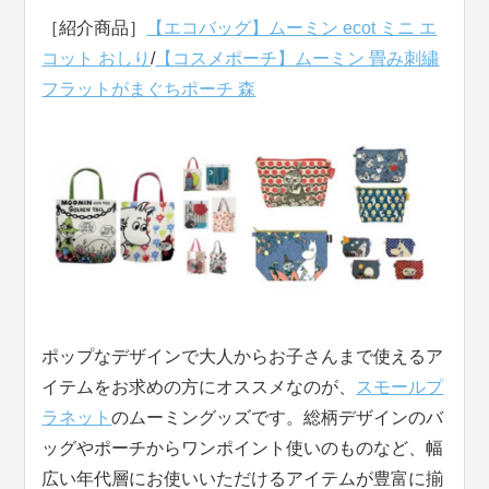
［紹介商品］
【エコバッグ】ムーミン ecot ミニ エ
コット おしり
/
【コスメポーチ】ムーミン 畳み刺繍
フラットがまぐちポーチ 森
ポップなデザインで大人からお子さんまで使えるア
イテムをお求めの方にオススメなのが、
スモールプ
ラネット
のムーミングッズです。総柄デザインのバ
ッグやポーチからワンポイント使いのものなど、幅
広い年代層にお使いいただけるアイテムが豊富に揃