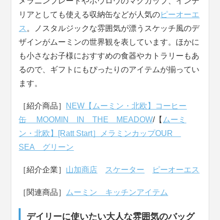
メラニンプレートやホウロウのマグカップ、インテ
リアとしても使える収納缶などが人気の
ピーオーエ
ス
。ノスタルジックな雰囲気が漂うスケッチ風のデ
ザインがムーミンの世界観を表しています。ほかに
も小さなお子様におすすめの食器やカトラリーもあ
るので、ギフトにもぴったりのアイテムが揃ってい
ます。
［紹介商品］
NEW【ムーミン・北欧】コーヒー
缶 MOOMIN IN THE MEADOW
/【
ムーミ
ン・北欧】[Ratt Start］メラミンカップOUR
SEA グリーン
［紹介企業］
山加商店
スケーター
ピーオーエス
［関連商品］
ムーミン キッチンアイテム
デイリーに使いたい大人な雰囲気のバッグ