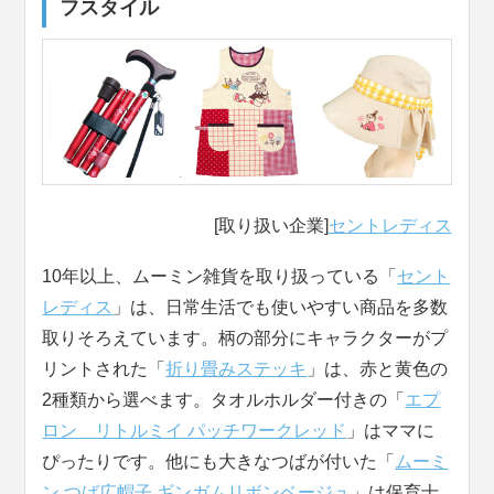
フスタイル
[取り扱い企業]
セントレディス
10年以上、ムーミン雑貨を取り扱っている「
セント
レディス
」は、日常生活でも使いやすい商品を多数
取りそろえています。柄の部分にキャラクターがプ
リントされた「
折り畳みステッキ
」は、赤と黄色の
2種類から選べます。タオルホルダー付きの「
エプ
ロン リトルミイ パッチワークレッド
」はママに
ぴったりです。他にも大きなつばが付いた「
ムーミ
ン つば広帽子 ギンガムリボンベージュ
」は保育士