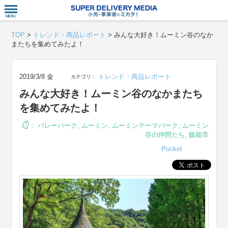
衣食住サー
TOP
>
トレンド・商品レポート
>
みんな大好き！ムーミン谷のなか
またちを集めてみたよ！
2019/3/8 金
トレンド・商品レポート
カテゴリ：
みんな大好き！ムーミン谷のなかまたち
を集めてみたよ！
：
バレーパーク
,
ムーミン
,
ムーミンテーマパーク
,
ムーミン
谷の仲間たち
,
飯能市
Pocket