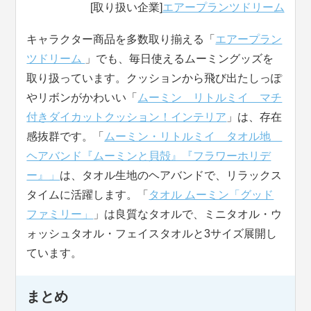
[取り扱い企業]
エアープランツドリーム
キャラクター商品を多数取り揃える「
エアープラン
ツドリーム
」でも、毎日使えるムーミングッズを
取り扱っています。クッションから飛び出たしっぽ
やリボンがかわいい「
ムーミン リトルミイ マチ
付きダイカットクッション！インテリア
」は、存在
感抜群です。「
ムーミン・リトルミイ タオル地
ヘアバンド『ムーミンと貝殻』『フラワーホリデ
ー』」
は、タオル生地のヘアバンドで、リラックス
タイムに活躍します。「
タオル ムーミン「グッド
ファミリー」
」は良質なタオルで、ミニタオル・ウ
ォッシュタオル・フェイスタオルと3サイズ展開し
ています。
まとめ