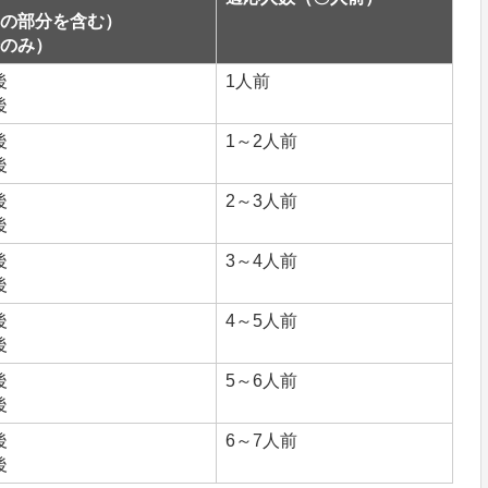
の部分を含む）
のみ）
後
1人前
後
後
1～2人前
後
後
2～3人前
後
後
3～4人前
後
後
4～5人前
後
後
5～6人前
後
後
6～7人前
後