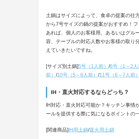
土鍋はサイズによって、食卓の提案の仕
から7号サイズの鍋の提案がおすすめ！フ
あれば、個人のお客様用、あるいはグル
容、テーブルの対応人数やお客様の取り
えていきたいですね。
[サイズ別土鍋]
5号（1人前）
/
6号（1～2
前）
/
10号（5～6人前）
/
11号（6～7人前
IH・直火対応するならどっち？
IH対応・直火対応可能か？キッチン事情
ールを提供する際に気になるポイントの
[関連商品]
IH用土鍋
/
直火用土鍋