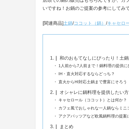
店頭での鍋の販売はもちろんですが、カ
いですね！お鍋のご提案の参考にしてみ
[関連商品]
土鍋
/
ココット（鍋）
/
キャセロ
1.
和のおもてなしにぴったり！土鍋
1人前から7人前まで！鍋料理の提供に
IH・直火対応するならどっち？
直火からHI対応土鍋まで豊富にそろう
2.
オシャレに鍋料理を提供したい方
キャセロール（ココット）とは何か？
カフェ風でおしゃれな一人鍋ならミニ
アクアパッツアなど欧風鍋料理の提案
3.
まとめ