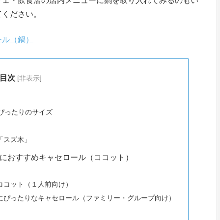
フェ・飲食店の店内メニューに鍋を取り入れてみるのもい
てください。
ール（鍋）
目次
[
非表示
]
ぴったりのサイズ
「スズ木」
におすすめキャセロール（ココット）
ココット（１人前向け）
にぴったりなキャセロール（ファミリー・グループ向け）