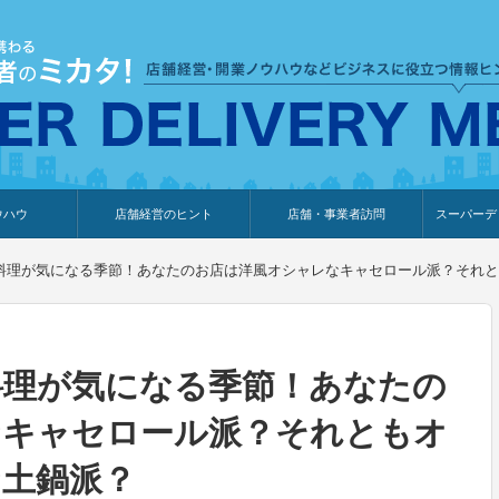
ウハウ
店舗経営のヒント
店舗・事業者訪問
スーパーデ
のり
報
ウェブ集客・販売促進
仕入れ
展示会情報
接客・販売
知識情報
販促カレンダー
集客・販売促進
アパレル店
カフェ・飲食店
ペットサロン
メーカー
他の業種
美容サロン
薬局
観光・ホテル旅館宿泊業
雑貨店
食料品店
SD export
お知らせ
イベント
セミナー
体験型イ
外部メデ
新規出展
料理が気になる季節！あなたのお店は洋風オシャレなキャセロール派？それと
料理が気になる季節！あなたの
なキャセロール派？それともオ
土鍋派？