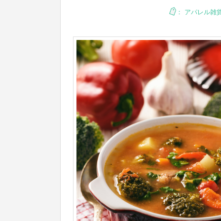
：
アパレル雑