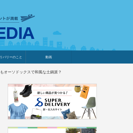
衣食住サービスに携わる小売
リバリーのこと
動画
・プレゼント企画
・調査レポート
ベント・動画告知
ィア掲載
メーカー
ライブコマース
もオーソドックスで和風な土鍋派？