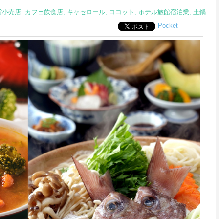
貨小売店
,
カフェ飲食店
,
キャセロール
,
ココット
,
ホテル旅館宿泊業
,
土鍋
Pocket