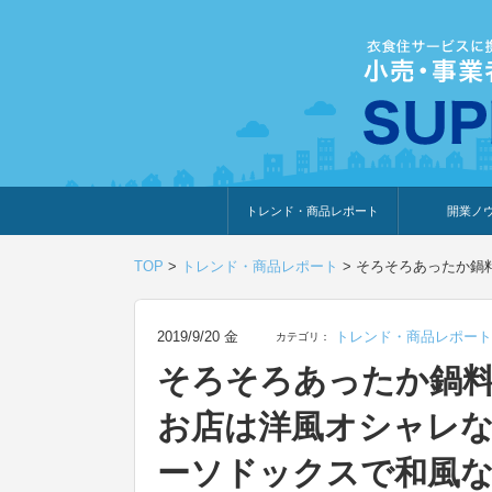
トレンド・商品レポート
開業ノ
トレンド・特集
人気ランキング
出展企業のおすすめ
商品体験・レビュー
暮らしの提案
開業までの道
開業知識・情
TOP
>
トレンド・商品レポート
>
そろそろあったか鍋
2019/9/20 金
トレンド・商品レポート
カテゴリ：
そろそろあったか鍋
お店は洋風オシャレ
ーソドックスで和風な