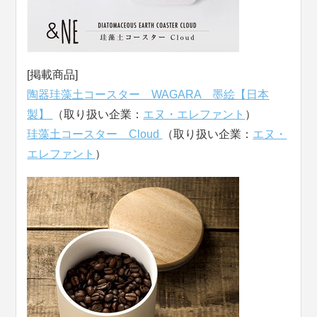
[掲載商品]
陶器珪藻土コースター WAGARA 墨絵【日本
製】
（取り扱い企業：
エヌ・エレファント
）
珪藻土コースター Cloud
（取り扱い企業：
エヌ・
エレファント
）