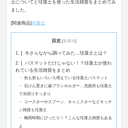
土についてと珪藻土を使った生活雑貨をまとめてみ
ました。
[関連商品]
珪藻土
目次
[
非表示
]
1.
今さらながら調べてみた…珪藻土とは？
2.
バスマットだけじゃない！？珪藻土が使わ
れている生活雑貨をまとめ
色も形もいろいろ増えている珪藻土バスマット
石けん置きに歯ブラシホルダー…洗面所も珪藻土
で水回りすっきり
コースターやスプーン、キャニスターなどキッチ
ン雑貨も珪藻土
梅雨時期にぴったり！？こんな珪藻土雑貨もある
よ