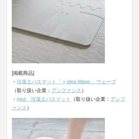
[掲載商品]
・
珪藻土バスマット「 + idea Wave」 ウェーブ
（取り扱い企業：
アンファンス
）
・
moz 珪藻土バスマット
（取り扱い企業：
アンフ
ァンス
）