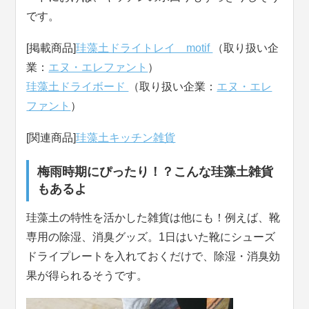
です。
[掲載商品]
珪藻土ドライトレイ motif
（取り扱い企
業：
エヌ・エレファント
）
珪藻土ドライボード
（取り扱い企業：
エヌ・エレ
ファント
）
[関連商品]
珪藻土キッチン雑貨
梅雨時期にぴったり！？こんな珪藻土雑貨
もあるよ
珪藻土の特性を活かした雑貨は他にも！例えば、靴
専用の除湿、消臭グッズ。1日はいた靴にシューズ
ドライプレートを入れておくだけで、除湿・消臭効
果が得られるそうです。