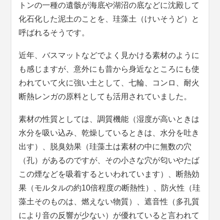
トンの一種の遺骸が海底や湖沼の底などに沈殿して
化石化した泥土のことを、珪藻土（けいそうど）と
呼ばれるそうです。
近年、バスマットなどでよく見かける素材のように
も感じますが、意外にも昔から身近なところにも使
われていて火に強い土として、七輪、コンロ、耐火
断熱レンガの原料としても活用されていました。
素材の性質としては、調質機能（湿度が高いときは
水分を吸い込み、乾燥しているときは、水分を吐き
出す）、脱臭効果（珪藻土は素材の中に無数の穴
（孔）があるのですが、その小さな穴が匂いやたば
この煙などを吸着するといわれています）、断熱効
果（モルタルの約10倍程度の断熱性）、防火性（珪
藻土そのものは、燃えない物質）、遮音性（多孔質
により音の反響が少ない）が優れていると言われて