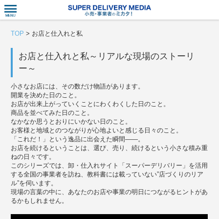
衣食住サー
TOP
>
お店と仕入れと私
お店と仕入れと私～リアルな現場のストーリ
ー～
小さなお店には、その数だけ物語があります。
開業を決めた日のこと。
お店が出来上がっていくことにわくわくした日のこと。
商品を並べてみた日のこと。
なかなか思うとおりにいかない日のこと。
お客様と地域とのつながりが心地よいと感じる日々のこと。
「これだ！」という逸品に出会えた瞬間——。
お店を続けるということは、選び、売り、続けるという小さな積み重
ねの日々です。
このシリーズでは、卸・仕入れサイト「スーパーデリバリー」を活用
する全国の事業者を訪ね、教科書には載っていない”店づくりのリア
ル”を伺います。
現場の言葉の中に、あなたのお店や事業の明日につながるヒントがあ
るかもしれません。