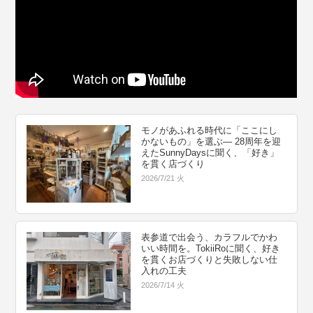
モノがあふれる時代に「ここにし
かないもの」を選ぶ― 28周年を迎
えたSunnyDaysに聞く、「好き」
を貫く店づくり
2026/7/21 火
表参道で出会う、カラフルでかわ
いい時間を。TokiiRoに聞く、好き
を貫くお店づくりと失敗しない仕
入れの工夫
2026/7/14 火