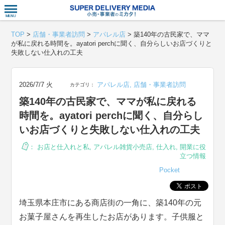
衣食住サー
TOP
>
店舗・事業者訪問
>
アパレル店
>
築140年の古民家で、ママ
が私に戻れる時間を。ayatori perchに聞く、自分らしいお店づくりと
失敗しない仕入れの工夫
2026/7/7 火
アパレル店
,
店舗・事業者訪問
カテゴリ：
築140年の古民家で、ママが私に戻れる
時間を。ayatori perchに聞く、自分らし
いお店づくりと失敗しない仕入れの工夫
：
お店と仕入れと私
,
アパレル雑貨小売店
,
仕入れ
,
開業に役
立つ情報
Pocket
埼玉県本庄市にある商店街の一角に、築140年の元
お菓子屋さんを再生したお店があります。子供服と