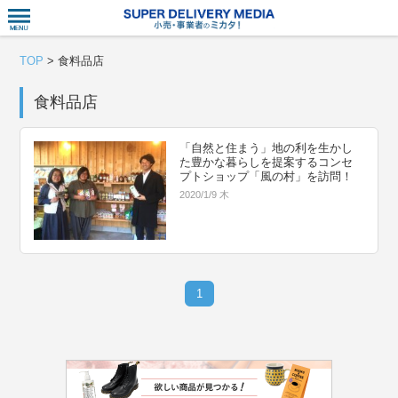
衣食住サー
TOP
>
食料品店
食料品店
「自然と住まう」地の利を生かし
た豊かな暮らしを提案するコンセ
プトショップ「風の村」を訪問！
2020/1/9 木
1