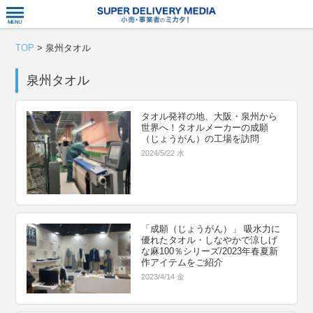
衣食住サー
TOP
>
泉州タオル
泉州タオル
タオル発祥の地、大阪・泉州から
世界へ！タオルメーカーの成願
（じょうがん）の工場を訪問
2024/5/22 水
「成願（じょうがん）」 吸水力に
優れたタオル・しなやかで涼しげ
な麻100％シリーズ/2023年春夏新
作アイテムをご紹介
2023/4/14 金