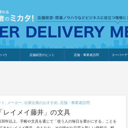
ウハウ
店舗経営のヒント
店舗・事業者訪問
スーパーデ
のり
報
ウェブ集客・販売促進
仕入れ
展示会情報
接客・販売
知識情報
販促カレンダー
集客・販売促進
アパレル店
カフェ・飲食店
ペットサロン
メーカー
他の業種
美容サロン
薬局
観光・ホテル旅館宿泊業
雑貨店
食料品店
SD export
お知らせ
イベント
セミナー
体験型イ
外部メデ
新規出展
ート
,
メーカー
,
出展企業のおすすめ
,
店舗・事業者訪問
「レイメイ藤井」の文具
130年以上、手帳や文具を通じて「使う人の毎日を豊かにする」ことを
てきたレイメイ藤井。今もなお、その確かな品質と新しい発想で、幅