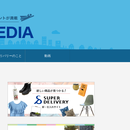
衣食住サービスに携わる小売
リバリーのこと
動画
・プレゼント企画
・調査レポート
ベント・動画告知
ィア掲載
メーカー
ライブコマース