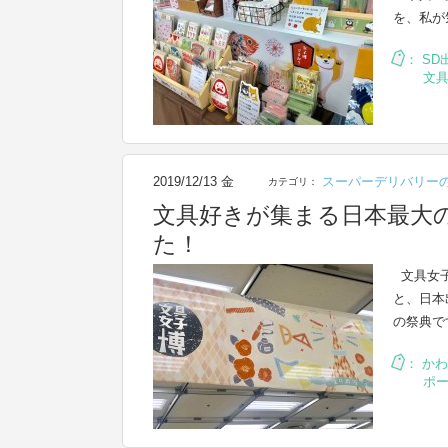
を、私が
：
SD
文
2019/12/13 金
スーパーデリバリー
カテゴリ：
文具好きが集まる日本最大
た！
文具女子
と、日本
の祭典で
：
かわ
ポ