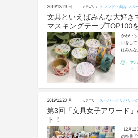
2019/12/29 日
トレンド・商品レポ
カテゴリ：
文具といえばみんな大好き
マスキングテープTOP100
かわいら
目をして
はみんな
：
アパ
テ
,
2019/12/23 月
スーパーデリバリー
カテゴリ：
第3回「文具女子アワード
ト！
12月1
の祭典「