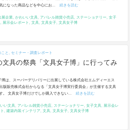
気になった商品などを中心にお...
続きを読む
出展企業
,
かわいい文具
,
アパレル雑貨小売店
,
ステーショナリー
,
女子
具
,
展示会レポート
,
文具
,
文具女子
,
文具女子博
のこと
,
セミナー・調査レポート
の文具の祭典「文具女子博」に行ってみ
博は、スーパーデリバリーに出展している株式会社エムディーエス
出版販売株式会社からなる「文具女子博実行委員会」が主催する文具
す。 文具女子博だけでしか購入できない...
続きを読む
いい文具
,
アパレル雑貨小売店
,
ステーショナリー
,
女子文具
,
展示会レ
ート
,
建築内装インテリア
,
文具
,
文具女子
,
文具女子博