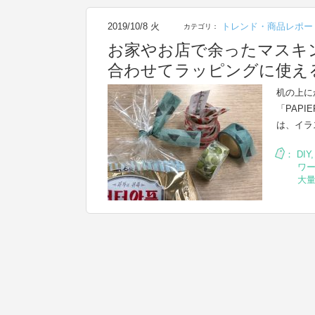
2019/10/8 火
トレンド・商品レポー
カテゴリ：
お家やお店で余ったマスキ
合わせてラッピングに使え
机の上に
「PAP
は、イラ
：
DIY
ワ
大