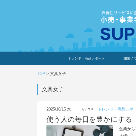
トレンド・商品レポート
開業ノ
トレンド・特集
人気ランキング
出展企業のおすすめ
商品体験・レビュー
暮らしの提案
開業までの道
開業知識・情
TOP
>
文具女子
文具女子
2025/10/15 水
トレンド・商品レポ
カテゴリ：
使う人の毎日を豊かにする
創業から
大切にし