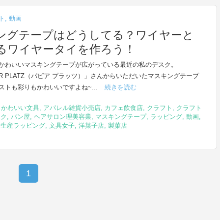
ト
,
動画
ングテープはどうしてる？ワイヤーと
るワイヤータイを作ろう！
かわいいマスキングテープが広がっている最近の私のデスク。
IER PLATZ（パピア プラッツ）」さんからいただいたマスキングテープ
ストも彩りもかわいいですよね~...
続きを読む
,
かわいい文具
,
アパレル雑貨小売店
,
カフェ飲食店
,
クラフト
,
クラフト
ーク
,
パン屋
,
ヘアサロン理美容業
,
マスキングテープ
,
ラッピング
,
動画
,
量生産ラッピング
,
文具女子
,
洋菓子店
,
製菓店
1