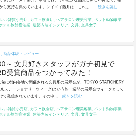
から支持を集めています。レイメイ藤井は、これま...
続きを読む
レル雑貨小売店
,
カフェ飲食店
,
ヘアサロン理美容業
,
ペット動物事業
ホテル旅館宿泊業
,
建築内装インテリア
,
文具
,
文具女子
ト
,
商品体験・レビュー
3:00～ 文具好きスタッフがガチ初見で
 AWARD受賞商品をつかってみた！
上旬に都内各地で開催される文具系の展示会が、TOKYO STATIONERY
(東京ステーショナリーウィーク)という約一週間の展示会ウィークとして
けて発信されています。その中...
続きを読む
レル雑貨小売店
,
カフェ飲食店
,
ヘアサロン理美容業
,
ペット動物事業
ホテル旅館宿泊業
,
建築内装インテリア
,
文具
,
文具女子