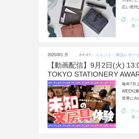
広い世代
：
アパ
者
,
2025/9/1 月
トレンド・商品レポー
カテゴリ：
【動画配信】9月2日(火) 1
TOKYO STATIONERY
毎年7月
WEEK
世界に向
：
アパ
者
,