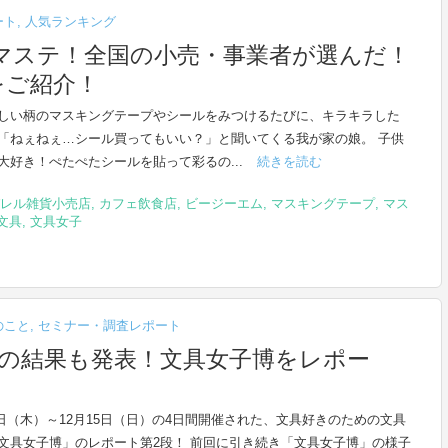
ート
,
人気ランキング
マステ！全国の小売・事業者が選んだ！
をご紹介！
しい柄のマスキングテープやシールをみつけるたびに、キラキラした
「ねぇねぇ…シール買ってもいい？」と聞いてくる我が家の娘。 子供
大好き！ぺたぺたシールを貼って彩るの...
続きを読む
レル雑貨小売店
,
カフェ飲食店
,
ビージーエム
,
マスキングテープ
,
マス
文具
,
文具女子
のこと
,
セミナー・調査レポート
」の結果も発表！文具女子博をレポー
2日（木）～12月15日（日）の4日間開催された、文具好きのための文具
文具女子博」のレポート第2段！ 前回に引き続き「文具女子博」の様子