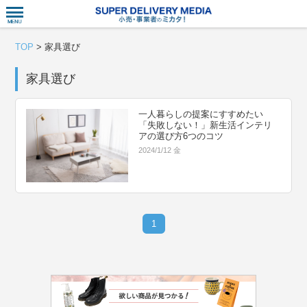
衣食住サー
TOP
>
家具選び
家具選び
一人暮らしの提案にすすめたい
「失敗しない！」新生活インテリ
アの選び方6つのコツ
2024/1/12 金
1