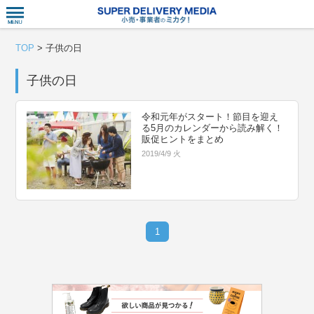
衣食住サー
TOP
>
子供の日
子供の日
令和元年がスタート！節目を迎え
る5月のカレンダーから読み解く！
販促ヒントをまとめ
2019/4/9 火
1