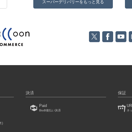
スーパーデリバリーをもっと見る
決済
保証
Paid
UR
BtoB後払い決済
ネ
rt）