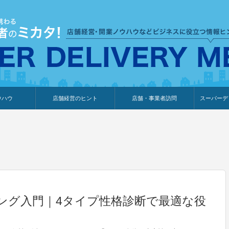
ウハウ
店舗経営のヒント
店舗・事業者訪問
スーパーデ
のり
報
ウェブ集客・販売促進
仕入れ
展示会情報
接客・販売
知識情報
販促カレンダー
集客・販売促進
アパレル店
カフェ・飲食店
ペットサロン
メーカー
他の業種
美容サロン
薬局
観光・ホテル旅館宿泊業
雑貨店
食料品店
SD export
お知らせ
イベント
セミナー
体験型イ
外部メデ
新規出展
ング入門｜4タイプ性格診断で最適な役