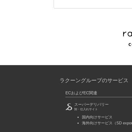
ラクーングループのサービス
ECおよびEC関連
スーパーデリバリー
卸・仕入れサイト
国内向けサービス
海外向けサービス
（SD expo