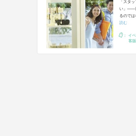
「スタッ
い」——
るのでは
読む
：
イベ
客