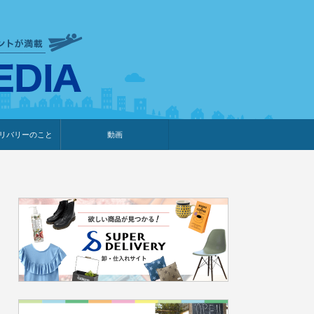
衣食住サービスに携わる小売
リバリーのこと
動画
・プレゼント企画
・調査レポート
ベント・動画告知
ィア掲載
メーカー
ライブコマース