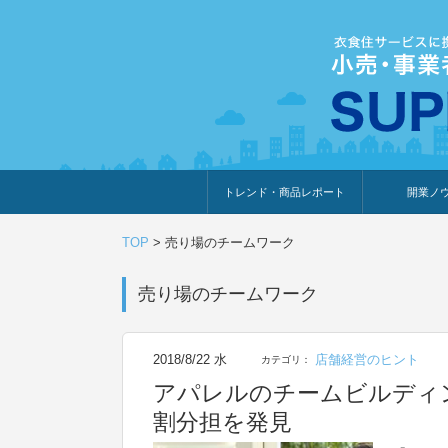
トレンド・商品レポート
開業ノ
トレンド・特集
人気ランキング
出展企業のおすすめ
商品体験・レビュー
暮らしの提案
開業までの道
開業知識・情
TOP
>
売り場のチームワーク
売り場のチームワーク
2018/8/22 水
店舗経営のヒント
カテゴリ：
アパレルのチームビルディ
割分担を発見