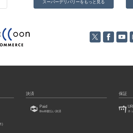
スーパーデリバリーをもっと見る
決済
保証
Paid
UR
BtoB後払い決済
ネ
rt）