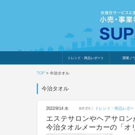
トレンド・商品レポート
開業ノ
トレンド・特集
人気ランキング
出展企業のおすすめ
商品体験・レビュー
暮らしの提案
開業までの道
開業知識・情
TOP
>
今治タオル
今治タオル
2022/9/14 水
トレンド・商品レポー
カテゴリ：
エステサロンやヘアサロン
今治タオルメーカーの「オ