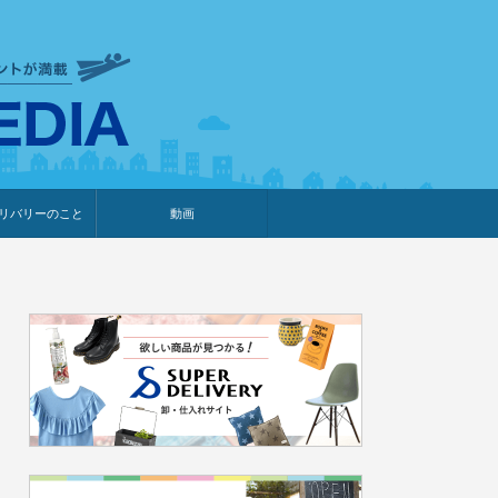
衣食住サービスに携わる小売
リバリーのこと
動画
・プレゼント企画
・調査レポート
ベント・動画告知
ィア掲載
メーカー
ライブコマース