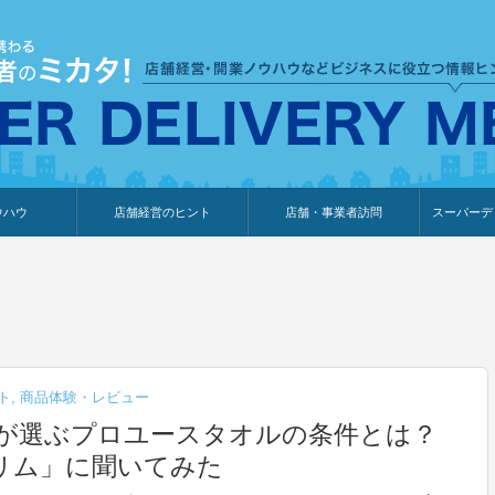
ウハウ
店舗経営のヒント
店舗・事業者訪問
スーパーデ
のり
報
ウェブ集客・販売促進
仕入れ
展示会情報
接客・販売
知識情報
販促カレンダー
集客・販売促進
アパレル店
カフェ・飲食店
ペットサロン
メーカー
他の業種
美容サロン
薬局
観光・ホテル旅館宿泊業
雑貨店
食料品店
SD export
お知らせ
イベント
セミナー
体験型イ
外部メデ
新規出展
ト
,
商品体験・レビュー
が選ぶプロユースタオルの条件とは？
リム」に聞いてみた