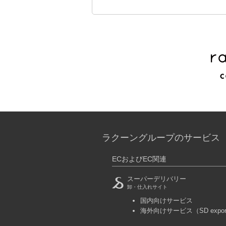
ラクーングループのサービス
ECおよびEC関連
スーパーデリバリー
卸・仕入れサイト
国内向けサービス
海外向けサービス
（SD expo