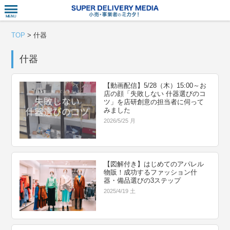
衣食住サー
TOP
>
什器
什器
【動画配信】5/28（木）15:00～お
店の顔「失敗しない 什器選びのコ
ツ」を店研創意の担当者に伺って
みました
2026/5/25 月
【図解付き】はじめてのアパレル
物販！成功するファッション什
器・備品選びの3ステップ
2025/4/19 土