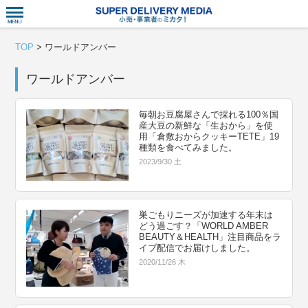
衣食住サー
TOP
>
ワールドアンバー
ワールドアンバー
毎朝お豆腐屋さんで採れる100％国
産大豆の新鮮な「生おから」を使
用「倉敷おからクッキーTETE」19
種類を食べてみました。
2023/9/30 土
巣ごもりニーズが加速する年末は
どう過ごす？「WORLD AMBER
BEAUTY＆HEALTH」注目商品をラ
イブ配信でお届けしました。
2020/11/26 木