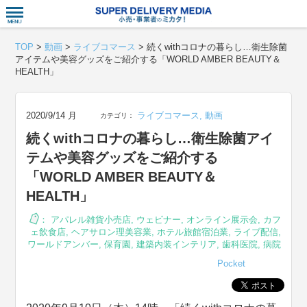
衣食住サー
TOP
>
動画
>
ライブコマース
>
続くwithコロナの暮らし…衛生除菌
アイテムや美容グッズをご紹介する「WORLD AMBER BEAUTY＆
HEALTH」
2020/9/14 月
ライブコマース
,
動画
カテゴリ：
続くwithコロナの暮らし…衛生除菌アイ
テムや美容グッズをご紹介する
「WORLD AMBER BEAUTY＆
HEALTH」
：
アパレル雑貨小売店
,
ウェビナー
,
オンライン展示会
,
カフ
ェ飲食店
,
ヘアサロン理美容業
,
ホテル旅館宿泊業
,
ライブ配信
,
ワールドアンバー
,
保育園
,
建築内装インテリア
,
歯科医院
,
病院
Pocket