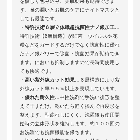
を優しく包み込み、美肌効果も期待できま
す。喉の潤いとお肌のケアにナイトマスクと
しても最適です。
・
特許技術６層立体織超抗菌性ナノ銀加工
…
特許技術【6層構造】が細菌・ウイルスや花
粉などをガードするだけでなく抗菌性に優れ
たナノ銀パワーで除菌・抗菌効果が期待でき
ます。においも抑制しますので長時間使用し
ても快適です。
・
高い紫外線カット効果
…６層構造により紫
外線カット率９５％以上を実現しています。
・
優れた耐久性
…中性洗剤で手洗い後形を整
えて干すだけ。乾いたら軽く揉んで再度形を
整えます。型崩れしにくく、洗濯後も使用開
始時の立体形状を維持します。約１００回の
お洗濯でも抗菌機能を保ちます。