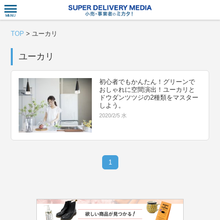
衣食住サー
TOP
>
ユーカリ
ユーカリ
初心者でもかんたん！グリーンで
おしゃれに空間演出！ユーカリと
ドウダンツツジの2種類をマスター
しよう。
2020/2/5 水
1