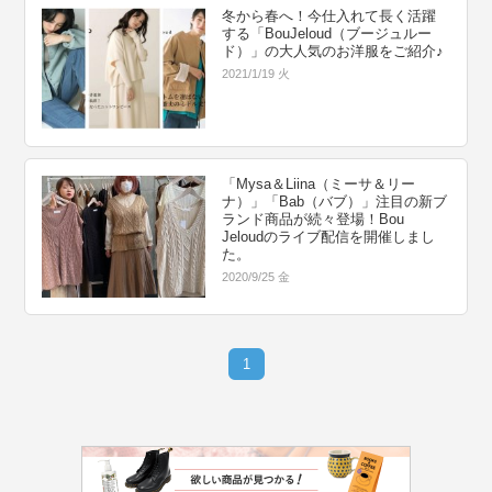
冬から春へ！今仕入れて長く活躍
する「BouJeloud（ブージュルー
ド）」の大人気のお洋服をご紹介♪
2021/1/19 火
「Mysa＆Liina（ミーサ＆リー
ナ）」「Bab（バブ）」注目の新ブ
ランド商品が続々登場！Bou
Jeloudのライブ配信を開催しまし
た。
2020/9/25 金
1