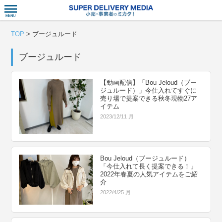
衣食住サー
TOP
>
ブージュルード
ブージュルード
【動画配信】「Bou Jeloud（ブー
ジュルード）」今仕入れてすぐに
売り場で提案できる秋冬現物27ア
イテム
2023/12/11 月
Bou Jeloud（ブージュルード）
「今仕入れて長く提案できる！」
2022年春夏の人気アイテムをご紹
介
2022/4/25 月