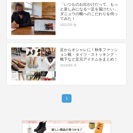
「いつものお出かけだって、もっ
と楽しみになる一足を届けたい」
ダニュウの靴へのこだわりを伺っ
てみた！
2021/2/5 金
足からオシャレに！秋冬ファッシ
ョン靴・タイツ・ストッキング・
靴下など足元アイテムをまとめ！
2019/9/9 月
1